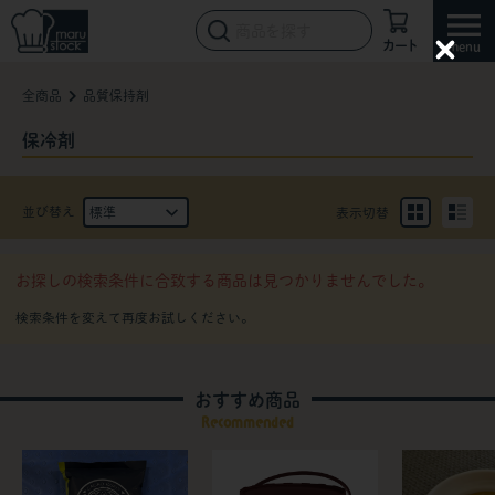
カート
C
l
全商品
品質保持剤
o
s
e
保冷剤
並び替え
表示切替
お探しの検索条件に合致する商品は見つかりませんでした。
おすすめ商品
Recommended