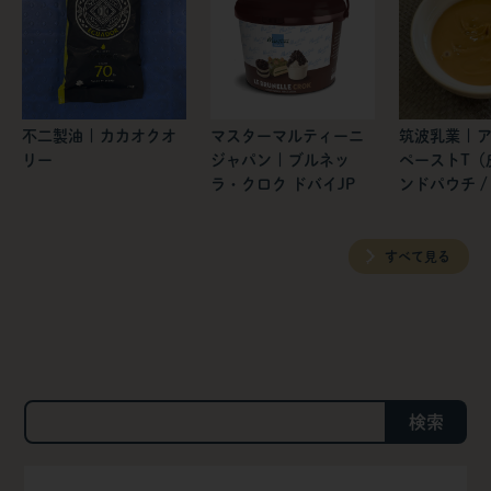
不二製油 | カカオクオ
マスターマルティーニ
筑波乳業 | 
リー
ジャパン | ブルネッ
ペーストT（
ラ・クロク ドバイJP
ンドパウチ / 
すべて見る
検索