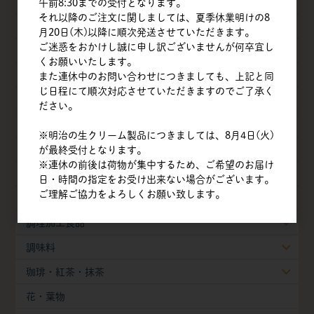
乳製品
午前8:30までの受付となります。
それ以降のご注文に関しましては、夏季休業明けの8
油脂類
月20日(木)以降に順次発送させていただきます。
ご迷惑をおかけし誠に申し訳ございませんが何卒宜し
ナッツ
くお願いいたします。
チョコレート
また連休中のお問い合わせにつきましても、上記と同
じ日程にて順次対応させていただきますのでご了承く
フルーツ
ださい。
ベジタブル
※明治の生クリーム製品につきましては、8月4日(火)
豆・豆乳製品
が最終受付となります。
※連休の前後は荷物が集中するため、ご希望のお届け
製菓・製パン素材
日・時間の指定をお受け出来ない場合がございます。
ご理解ご協力をよろしくお願い致します。
冷凍生地・半製品
調理加工食品
調味料
珈琲・紅茶・抹茶
花・葉物