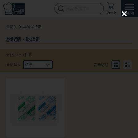
カート
C
l
全商品
品質保持剤
o
s
e
脱酸剤・乾燥剤
1
件中 1〜1件目
並び替え
表示切替