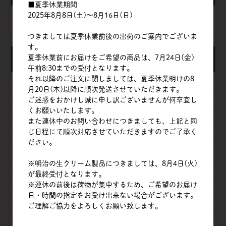
■夏季休業期間
2025年8月8日(土)～8月16日(日)
カートは空です
つきましては夏季休業前後の出荷のご案内でございま
す。
夏季休業前にお届けをご希望の商品は、7月24日(金)
カテゴリ
午前8:30までの受付となります。
それ以降のご注文に関しましては、夏季休業明けの8
粉
月20日(木)以降に順次発送させていただきます。
甘味料
ご迷惑をおかけし誠に申し訳ございませんが何卒宜し
くお願いいたします。
卵
また連休中のお問い合わせにつきましても、上記と同
じ日程にて順次対応させていただきますのでご了承く
乳製品
ださい。
油脂類
※明治の生クリーム製品につきましては、8月4日(火)
ナッツ
が最終受付となります。
※連休の前後は荷物が集中するため、ご希望のお届け
チョコレート
日・時間の指定をお受け出来ない場合がございます。
フルーツ
ご理解ご協力をよろしくお願い致します。
ベジタブル