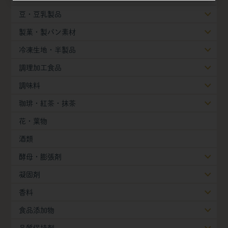
豆・豆乳製品
製菓・製パン素材
冷凍生地・半製品
調理加工食品
調味料
珈琲・紅茶・抹茶
花・葉物
酒類
酵母・膨張剤
凝固剤
香料
食品添加物
品質保持剤