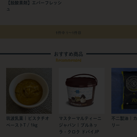
【脱酸素剤】エバーフレッシ
ュ
1
件中 1〜1件目
おすすめ商品
Recommended
筑波乳業 | ピスタチオ
マスターマルティーニ
不二製油 | 
ペーストT / 1kg
ジャパン | ブルネッ
リー
ラ・クロク ドバイJP