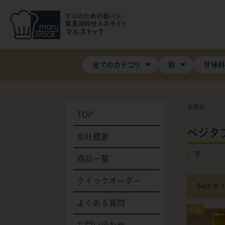
プロのための製パン・
製菓材料仕入れサイト
マルストック
全てのカテゴリ
粉
甘味
全商品
TOP
ベジタ
会社概要
芋
商品一覧
クイックオーダー
54
件中 
よくある質問