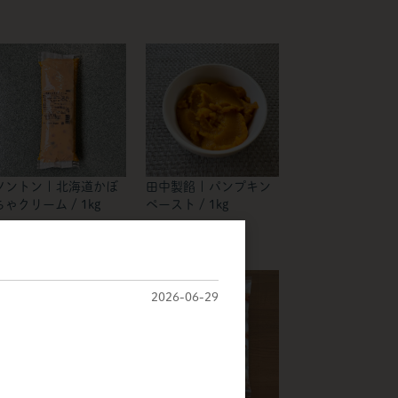
田中製餡 | パンプキン
ソントン | 北海道かぼ
ペースト / 1kg
ちゃクリーム / 1kg
2026-06-29