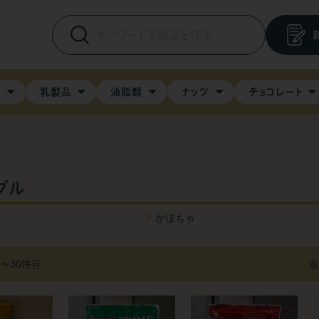
料
乳製品
油脂類
ナッツ
チョコレート
ブル
かぼちゃ
1〜30件目
並