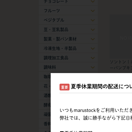
チョコレート
フルーツ
ベジタブル
豆・豆乳製品
製菓・製パン素材
冷凍生地・半製品
調理加工食品
ソントン |
調味料
ーパンプキン5
珈琲・紅茶・抹茶
夏季休業期間の配送につ
花・葉物
重要
酒類
酵母・膨張剤
いつもmarustockをご利用い
凝固剤
弊社では、誠に勝手ながら下記日
香料