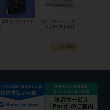
不二製油 | カカオクオ
明治 | フレッシュバタ
リー
ー 食塩不使用【冷蔵】
すべて見る