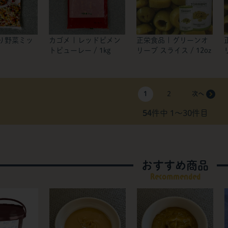
彩り野菜ミッ
カゴメ | レッドピメン
正栄食品 | グリーンオ
トピューレー / 1kg
リーブ スライス / 12oz
1
2
54
件中 1〜30件目
おすすめ商品
Recommended