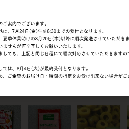
赤・黄ピーマ
カゴメ | 農園風イタリ
カゴメ | 田舎風野菜ミ
ックス /
アンミックス（ごろご
ックス / 1kg
ろカット） / 1kg
のご案内でございます。
、7月24日(金)午前8:30までの受付となります。
夏季休業明けの8月20日(木)以降に順次発送させていただき
いませんが何卒宜しくお願いいたします。
ましても、上記と同じ日程にて順次対応させていただきますの
ては、8月4日(火)が最終受付となります。
め、ご希望のお届け日・時間の指定をお受け出来ない場合がご
ライトグリル
カゴメ | 菜園風グリル
カゴメ | ポテトのグリ
g
野菜のミックス / 600g
ル（ダイス） / 500g
5