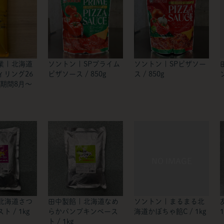
 | 北海道
ソントン | SPプライム
ソントン | SPピザソー
ィリング26
ピザソース / 850g
ス / 850g
売期間8月～
 北海道さつ
田中製餡 | 北海道なめ
ソントン | まるまる北
 / 1kg
らかパンプキンペース
海道かぼちゃ餡C / 1kg
1
ト / 1kg