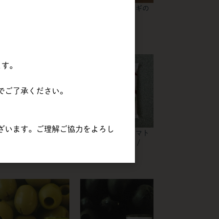
カゴメ | 地中海野菜グ
カゴメ | 小タマネギの
リルのミックス / 600g
グリル / 600g
ます。
でご了承ください。
ざいます。ご理解ご協力をよろし
カゴメ | ズッキーニの
カゴメ | グリルトマト
グリル銀杏カット /
（ダイスカット） /
00g
500g