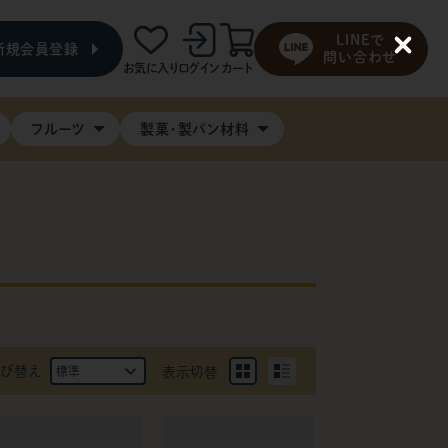
LINEで
新規会員登録
C
問い合わせ
お気に入り
ログイン
カート
l
o
s
e
フルーツ
製菓・製パン材料
び替え
表示切替