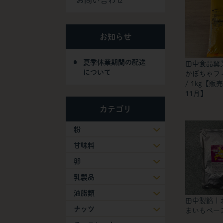
お問い合わせ
お知らせ
夏季休業期間の配送
田中食品興業
について
かぼちゃフ
/ 1kg【販
11月】
カテゴリ
粉
甘味料
卵
乳製品
油脂類
田中製餡 |
ナッツ
まいもペースト