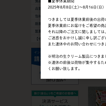
■夏季休業期間
食品添加物
カゴメ | 
2025年8月8日(土)～8月16日(日)
品質保持剤
ングリルのミ
500g
包材・容器
つきましては夏季休業前後の出荷
厨房器具・消耗品
夏季休業前にお届けをご希望の商品は
製菓製パン機械
それ以降のご注文に関しましては、
ご迷惑をおかけし誠に申し訳ござ
【中古】機械・備品
また連休中のお問い合わせにつき
※明治の生クリーム製品につきまし
※連休の前後は荷物が集中するた
カゴメ | 
くお願い致します。
トマト / 1k