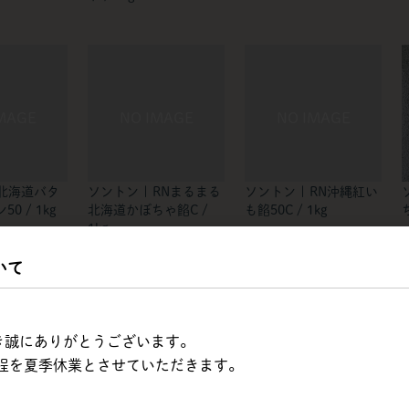
 北海道バタ
ソントン | RNまるまる
ソントン | RN沖縄紅い
0 / 1kg
北海道かぼちゃ餡C /
も餡50C / 1kg
1kg
いて
ただき誠にありがとうございます。
程を夏季休業とさせていただきます。