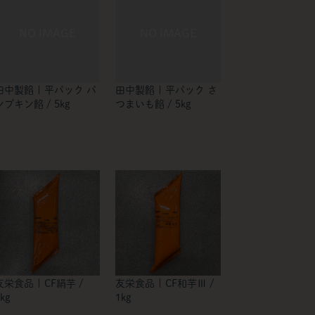
田中製餡 | 平パック パ
田中製餡 | 平パック さ
ンプキン餡 / 5kg
つまいも餡 / 5kg
友栄食品 | CF絹芋 /
友栄食品 | CF和芋Ⅲ /
kg
1kg