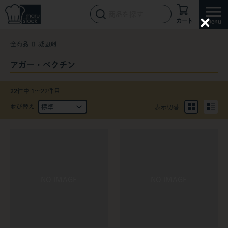
カート
C
l
全商品
凝固剤
o
s
e
アガー・ペクチン
22
件中 1〜22件目
並び替え
表示切替