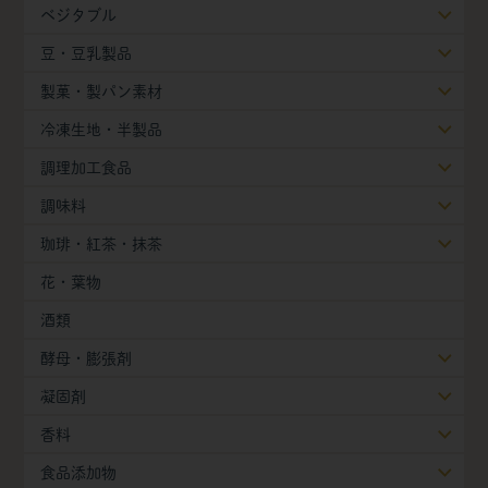
ベジタブル
豆・豆乳製品
製菓・製パン素材
冷凍生地・半製品
調理加工食品
調味料
珈琲・紅茶・抹茶
花・葉物
酒類
酵母・膨張剤
凝固剤
香料
食品添加物