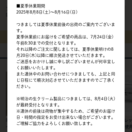
■夏季休業期間
アイコク | HMペクチン/ 2kg
アイコク | LMペクチン
2025年8月8日(土)～8月16日(日)
袋
LMSN-325
つきましては夏季休業前後の出荷のご案内でございま
す。
夏季休業前にお届けをご希望の商品は、7月24日(金)
22
件中 1〜22件目
午前8:30までの受付となります。
それ以降のご注文に関しましては、夏季休業明けの8
月20日(木)以降に順次発送させていただきます。
おすすめ商品
ご迷惑をおかけし誠に申し訳ございませんが何卒宜し
Recommended
くお願いいたします。
また連休中のお問い合わせにつきましても、上記と同
じ日程にて順次対応させていただきますのでご了承く
ださい。
※明治の生クリーム製品につきましては、8月4日(火)
が最終受付となります。
※連休の前後は荷物が集中するため、ご希望のお届け
日・時間の指定をお受け出来ない場合がございます。
筑波乳業 | ピスタチオ
マスターマルティーニ
明治 | フレ
ご理解ご協力をよろしくお願い致します。
ペーストT / 1kg
ジャパン | ブルネッ
ー 食塩不使