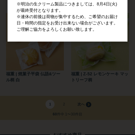
※明治の生クリーム製品につきましては、8月4日(火)
が最終受付となります。
※連休の前後は荷物が集中するため、ご希望のお届け
日・時間の指定をお受け出来ない場合がございます。
ご理解ご協力をよろしくお願い致します。
福重 | 焼菓子平袋 仏語&ツー
福重 | Z-52 レモンケーキ マッ
ル柄 白
トリーフ柄
1
2
60
件中 1〜30件目