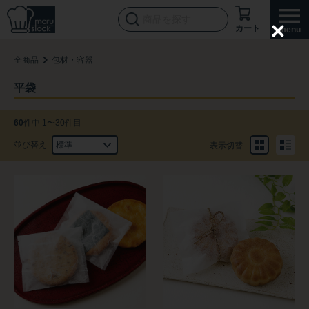
カート
C
l
全商品
包材・容器
o
s
e
平袋
60
件中 1〜30件目
並び替え
表示切替