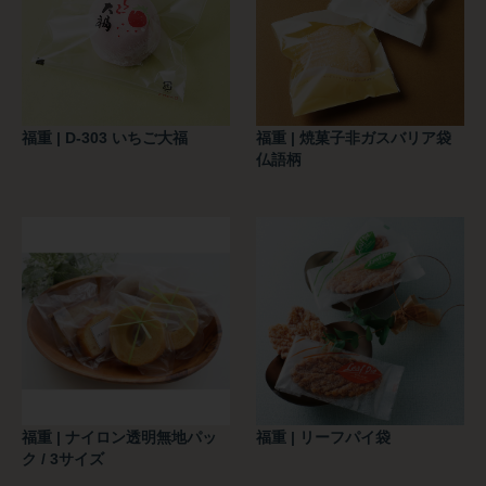
福重 | D-303 いちご大福
福重 | 焼菓子非ガスバリア袋
仏語柄
福重 | ナイロン透明無地パッ
福重 | リーフパイ袋
ク / 3サイズ