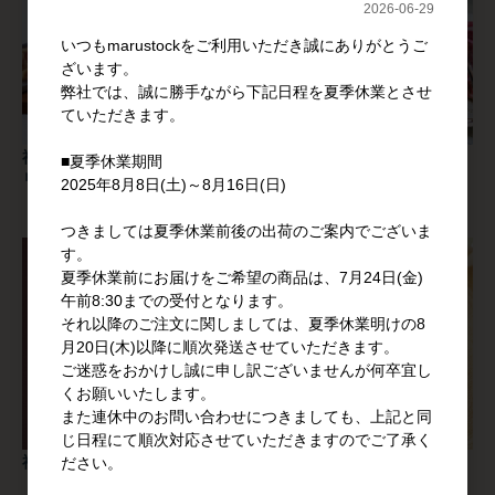
2026-06-29
いつもmarustockをご利用いただき誠にありがとうご
ざいます。
弊社では、誠に勝手ながら下記日程を夏季休業とさせ
ていただきます。
福重 | 日本赤十字社【ガスバ
福重 | Z-160 ミニギフト
■夏季休業期間
リア袋】
2025年8月8日(土)～8月16日(日)
つきましては夏季休業前後の出荷のご案内でございま
す。
夏季休業前にお届けをご希望の商品は、7月24日(金)
午前8:30までの受付となります。
それ以降のご注文に関しましては、夏季休業明けの8
月20日(木)以降に順次発送させていただきます。
ご迷惑をおかけし誠に申し訳ございませんが何卒宜し
くお願いいたします。
また連休中のお問い合わせにつきましても、上記と同
じ日程にて順次対応させていただきますのでご了承く
福重 | フィナンシェ袋 仏語柄
福重 | Z-136 フィナンシェ袋
ださい。
透明無地パック