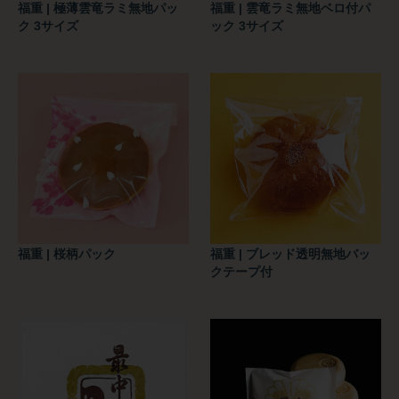
福重 | 極薄雲竜ラミ無地パッ
福重 | 雲竜ラミ無地ベロ付パ
ク 3サイズ
ック 3サイズ
福重 | 桜柄パック
福重 | ブレッド透明無地バッ
クテープ付