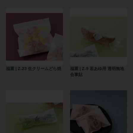
福重 | Z-23 生クリームどら焼
福重 | Z-9 若あゆ用 透明無地
合掌貼