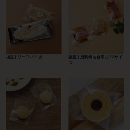
福重 | リーフパイ袋
福重 | 透明無地合掌貼 / 3サイ
ズ