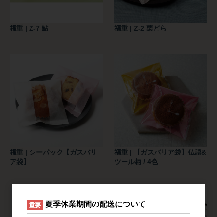
福重 | Z-7 鮎
福重 | Z-2 栗どら
福重 | シーパック【ガスバリ
福重 | 【ガスバリア袋】仏語&
ア袋】
ツール柄 / 4色
夏季休業期間の配送について
重要