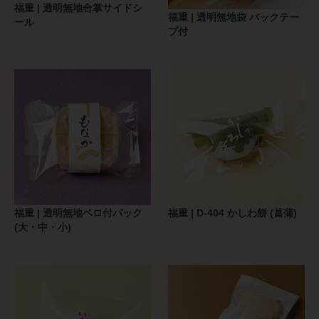
福重 | 透明無地合掌サイドシ
福重 | 透明無地袋 バックテー
ール
プ付
福重 | 透明無地ベロ付パック
福重 | D-404 かしわ餅 (菖蒲)
(大・中・小)