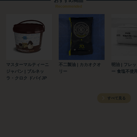
おすすめ商品
Recommended
マスターマルティーニ
不二製油 | カカオクオ
明治 | フレ
ジャパン | ブルネッ
リー
ー 食塩不使
ラ・クロク ドバイJP
すべて見る