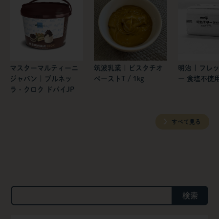
マスターマルティーニ
筑波乳業 | ピスタチオ
明治 | フレ
ジャパン | ブルネッ
ペーストT / 1kg
ー 食塩不使
ラ・クロク ドバイJP
すべて見る
検索