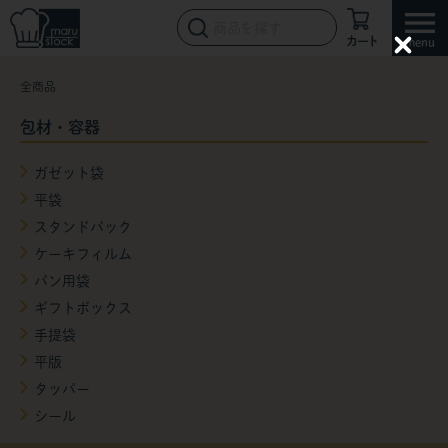
カート
C
l
全商品
o
s
e
包材・容器
ガゼット袋
平袋
スタンドパック
ケーキフィルム
パン用袋
ギフトボックス
手提袋
平版
タッパー
シール