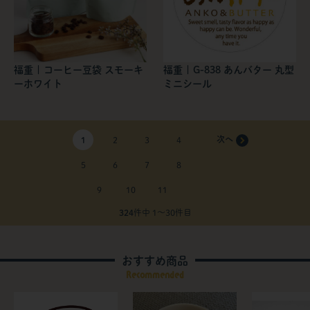
福重 | コーヒー豆袋 スモーキ
福重 | G-838 あんバター 丸型
ーホワイト
ミニシール
1
2
3
4
5
6
7
8
9
10
11
324
件中 1〜30件目
おすすめ商品
Recommended