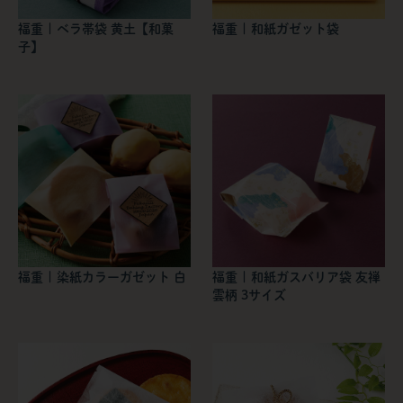
福重 | ベラ帯袋 黄土【和菓
福重 | 和紙ガゼット袋
子】
福重 | 染紙カラーガゼット 白
福重 | 和紙ガスバリア袋 友禅
雲柄 3サイズ