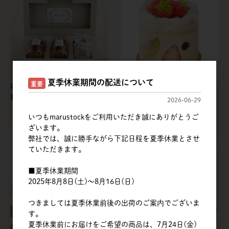
夏季休業期間の配送について
重要
福重 | ヒンジボックス / 100
福重 | DX-17 デコフィル無地
枚
テープ付 3寸
2026-06-29
いつもmarustockをご利用いただき誠にありがとうご
ざいます。
弊社では、誠に勝手ながら下記日程を夏季休業とさせ
ていただきます。
■夏季休業期間
2025年8月8日(土)～8月16日(日)
つきましては夏季休業前後の出荷のご案内でございま
す。
夏季休業前にお届けをご希望の商品は、7月24日(金)
福重 | コーヒー豆袋 スモーキ
福重 | コーヒー豆袋 スモーキ