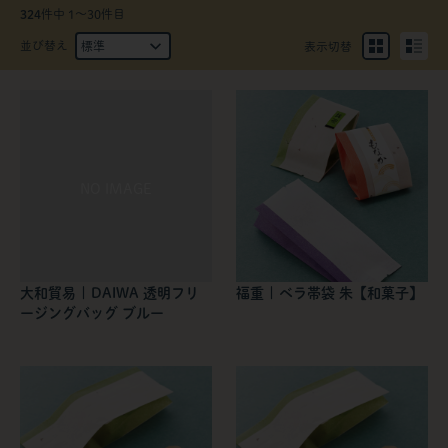
324
件中 1〜30件目
並び替え
表示切替
大和貿易 | DAIWA 透明フリ
福重 | ベラ帯袋 朱【和菓子】
ージングバッグ ブルー