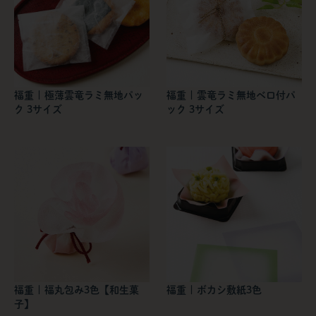
福重 | 極薄雲竜ラミ無地パッ
福重 | 雲竜ラミ無地ベロ付パ
ク 3サイズ
ック 3サイズ
福重 | 福丸包み3色【和生菓
福重 | ボカシ敷紙3色
子】