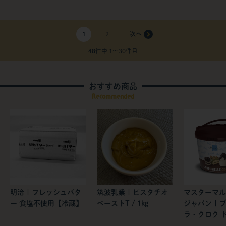
1
2
48
件中 1〜30件目
おすすめ商品
Recommended
明治 | フレッシュバタ
筑波乳業 | ピスタチオ
マスターマル
ー 食塩不使用【冷蔵】
ペーストT / 1kg
ジャパン | 
ラ・クロク ド