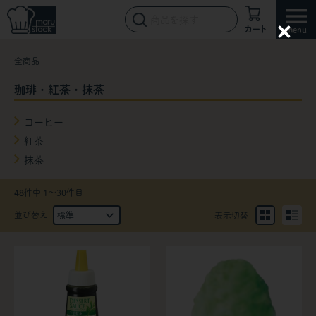
カート
C
l
全商品
o
s
e
珈琲・紅茶・抹茶
コーヒー
紅茶
抹茶
48
件中 1〜30件目
並び替え
表示切替