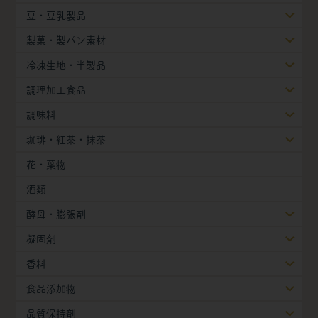
豆・豆乳製品
製菓・製パン素材
冷凍生地・半製品
調理加工食品
調味料
珈琲・紅茶・抹茶
花・葉物
酒類
酵母・膨張剤
凝固剤
香料
食品添加物
品質保持剤