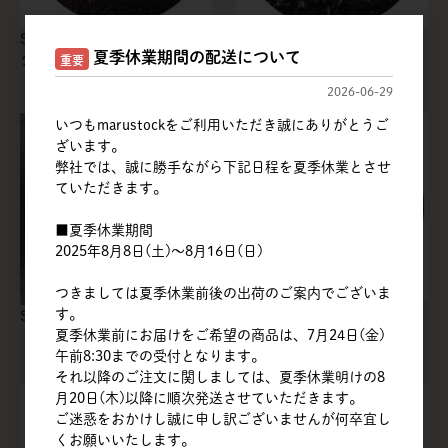
SEプリュス | ポム ファイニン
SEプリュス | アールグレイ
夏季休業期間の配送について
グティー
SUP OP
重要
2026-06-29
いつもmarustockをご利用いただき誠にありがとうご
ざいます。
弊社では、誠に勝手ながら下記日程を夏季休業とさせ
ていただきます。
■夏季休業期間
2025年8月8日(土)～8月16日(日)
つきましては夏季休業前後の出荷のご案内でございま
SEプリュス | ル・ジャルダン
す。
SEプリュス | ポム OP
ブルー
夏季休業前にお届けをご希望の商品は、7月24日(金)
午前8:30までの受付となります。
それ以降のご注文に関しましては、夏季休業明けの8
月20日(木)以降に順次発送させていただきます。
ご迷惑をおかけし誠に申し訳ございませんが何卒宜し
くお願いいたします。