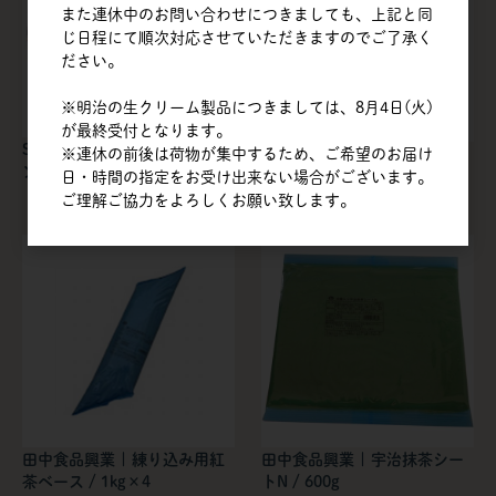
また連休中のお問い合わせにつきましても、上記と同
じ日程にて順次対応させていただきますのでご了承く
ださい。
※明治の生クリーム製品につきましては、8月4日(火)
が最終受付となります。
SEプリュス | フルーツガーデ
SEプリュス | アールグレイ
※連休の前後は荷物が集中するため、ご希望のお届け
ン
SUPファニング
日・時間の指定をお受け出来ない場合がございます。
ご理解ご協力をよろしくお願い致します。
田中食品興業 | 練り込み用紅
田中食品興業 | 宇治抹茶シー
茶ベース / 1kg×4
トN / 600g