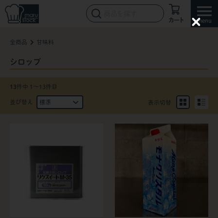
カート
C
l
全商品
甘味料
o
s
e
シロップ
13
件中 1〜13件目
並び替え
表示切替