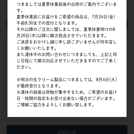
つきましては夏季休業前後の出荷のご案内でございま
す。
夏季休業前にお届けをご希望の商品は、7月24日(金)
午前8:30までの受付となります。
検索
それ以降のご注文に関しましては、夏季休業明けの8
月20日(木)以降に順次発送させていただきます。
ご迷惑をおかけし誠に申し訳ございませんが何卒宜し
TOP
くお願いいたします。
また連休中のお問い合わせにつきましても、上記と同
会社概要
じ日程にて順次対応させていただきますのでご了承く
ださい。
商品一覧
※明治の生クリーム製品につきましては、8月4日(火)
クイックオーダー
が最終受付となります。
※連休の前後は荷物が集中するため、ご希望のお届け
よくある質問
日・時間の指定をお受け出来ない場合がございます。
ご理解ご協力をよろしくお願い致します。
お問い合わせ
お知らせ