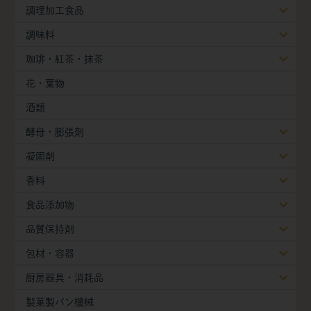
調理加工食品
調味料
珈琲・紅茶・抹茶
花・葉物
酒類
酵母・膨張剤
凝固剤
香料
食品添加物
品質保持剤
包材・容器
厨房器具・消耗品
製菓製パン機械