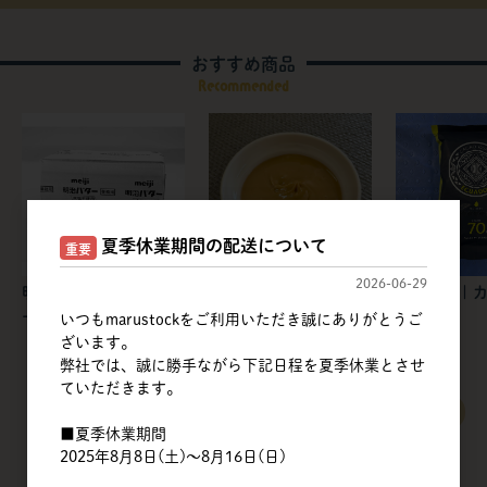
おすすめ商品
Recommended
夏季休業期間の配送について
重要
2026-06-29
明治 | フレッシュバタ
筑波乳業 | アーモンド
不二製油 | 
ー 食塩不使用【冷蔵】
ペーストT（皮無）スタ
リー
いつもmarustockをご利用いただき誠にありがとうご
ンドパウチ / 1kg
ざいます。
弊社では、誠に勝手ながら下記日程を夏季休業とさせ
ていただきます。
すべて見る
■夏季休業期間
2025年8月8日(土)～8月16日(日)