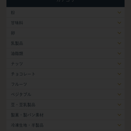
粉
甘味料
卵
乳製品
油脂類
ナッツ
チョコレート
フルーツ
ベジタブル
豆・豆乳製品
製菓・製パン素材
冷凍生地・半製品