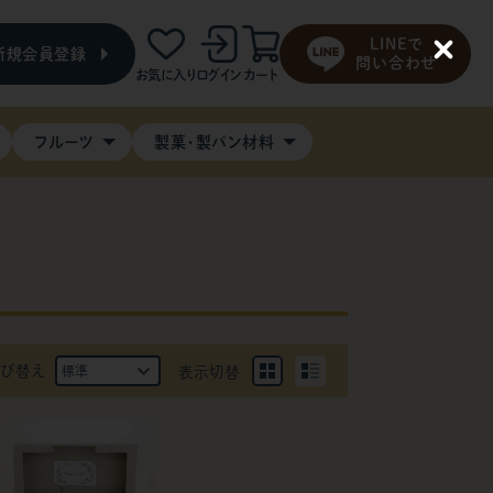
LINEで
新規会員登録
C
問い合わせ
お気に入り
ログイン
カート
l
o
s
e
フルーツ
製菓・製パン材料
び替え
表示切替