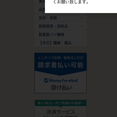
食品添加物
くお願い致します。
品質保持剤
包材・容器
厨房器具・消耗品
製菓製パン機械
【中古】機械・備品