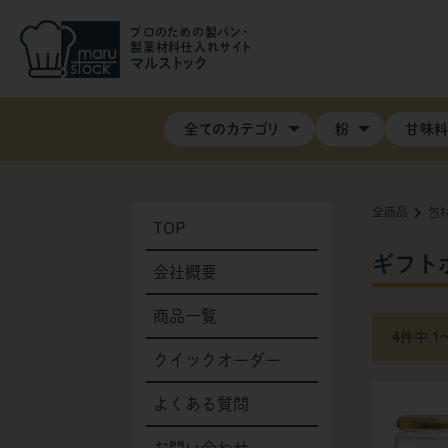
プロのための製パン・
製菓材料仕入れサイト
マルストック
全てのカテゴリ
粉
甘味
全商品
包
TOP
ギフト
会社概要
商品一覧
4
件中 1
クイックオーダー
よくある質問