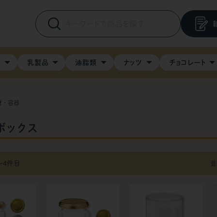
料
乳製品
油脂類
ナッツ
チョコレート
材・容器
ボックス
〜4件目
並