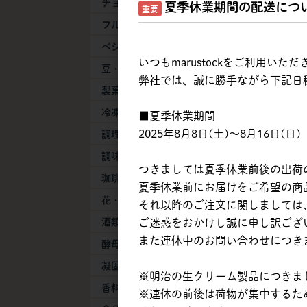
チョコレート
夏季休業期間の配送につ
重要
フルーツ
ベジタブル
筑波乳業 |
いつもmarustockをご利用い
豆・豆乳製品
ペーストT / 
弊社では、誠に勝手ながら下記日
製菓・製パン素材
冷凍生地・半製品
■夏季休業期間
2025年8月8日(土)～8月16日(日)
調理加工食品
調味料
つきましては夏季休業前後の出荷
珈琲・紅茶・抹茶
夏季休業前にお届けをご希望の商品は
花・葉物
それ以降のご注文に関しましては、
ご迷惑をおかけし誠に申し訳ござ
酒類
また連休中のお問い合わせにつき
酵母・膨張剤
凝固剤
※明治の生クリーム製品につきまし
香料
※連休の前後は荷物が集中するた