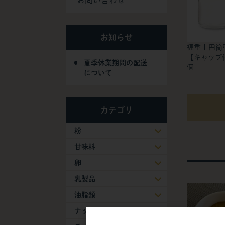
お問い合わせ
お知らせ
福重 | 円
【キャップ付
夏季休業期間の配送
個
について
カテゴリ
粉
甘味料
卵
乳製品
油脂類
ナッツ