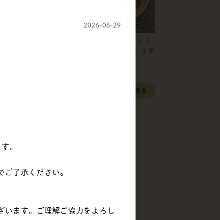
2026-06-29
マスターマルティーニ
筑波乳業 | アーモンド
ジャパン | ブルネッ
ペーストT（皮無）スタ
ラ・クロク ドバイJP
ンドパウチ / 1kg
すべて見る
ます。
でご了承ください。
ざいます。ご理解ご協力をよろし