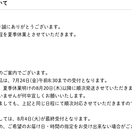
いて
 ピスタチオ
不二製油 | カカオクオ
明治 | フレッシュバタ
ただき誠にありがとうございます。
1kg
リー
ー 食塩不使用【冷蔵】
程を夏季休業とさせていただきます。
のご案内でございます。
、7月24日(金)午前8:30までの受付となります。
夏季休業明けの8月20日(木)以降に順次発送させていただき
いませんが何卒宜しくお願いいたします。
ましても、上記と同じ日程にて順次対応させていただきますの
ては、8月4日(火)が最終受付となります。
め、ご希望のお届け日・時間の指定をお受け出来ない場合がご