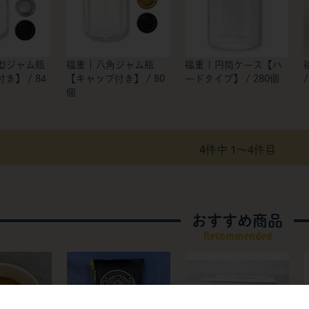
筒型ジャム瓶
福重 | 八角ジャム瓶
福重 | 円筒ケース【ハ
き】 / 84
【キャップ付き】 / 80
ードタイプ】 / 280個
個
4
件中 1〜4件目
おすすめ商品
Recommended