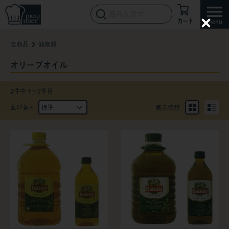
カート
C
l
全商品
油脂類
o
s
e
オリーブオイル
2
件中 1〜2件目
並び替え
表示切替