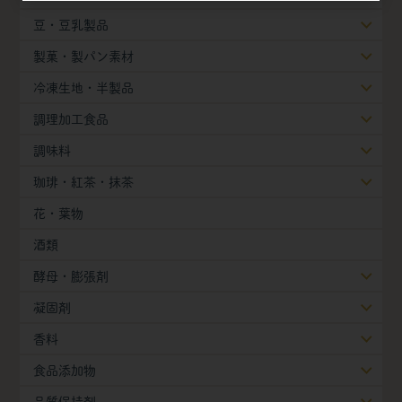
豆・豆乳製品
製菓・製パン素材
冷凍生地・半製品
調理加工食品
調味料
珈琲・紅茶・抹茶
花・葉物
酒類
酵母・膨張剤
凝固剤
香料
食品添加物
品質保持剤