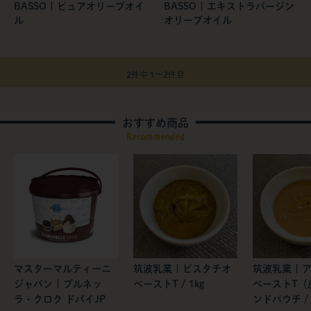
BASSO | ピュアオリーブオイ
BASSO | エキストラバージン
ル
オリーブオイル
2
件中 1〜2件目
おすすめ商品
Recommended
マスターマルティーニ
筑波乳業 | ピスタチオ
筑波乳業 | 
ジャパン | ブルネッ
ペーストT / 1kg
ペーストT（
ラ・クロク ドバイJP
ンドパウチ / 