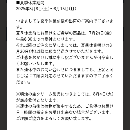
■夏季休業期間
2025年8月8日(土)～8月16日(日)
カートは空です
つきましては夏季休業前後の出荷のご案内でございま
す。
夏季休業前にお届けをご希望の商品は、7月24日(金)
カテゴリ
午前8:30までの受付となります。
それ以降のご注文に関しましては、夏季休業明けの8
粉
月20日(木)以降に順次発送させていただきます。
甘味料
ご迷惑をおかけし誠に申し訳ございませんが何卒宜し
くお願いいたします。
卵
また連休中のお問い合わせにつきましても、上記と同
じ日程にて順次対応させていただきますのでご了承く
乳製品
ださい。
油脂類
※明治の生クリーム製品につきましては、8月4日(火)
ナッツ
が最終受付となります。
※連休の前後は荷物が集中するため、ご希望のお届け
チョコレート
日・時間の指定をお受け出来ない場合がございます。
フルーツ
ご理解ご協力をよろしくお願い致します。
ベジタブル