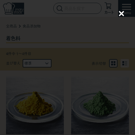
カート
C
l
全商品
食品添加物
o
s
e
着色料
4
件中 1〜4件目
並び替え
表示切替