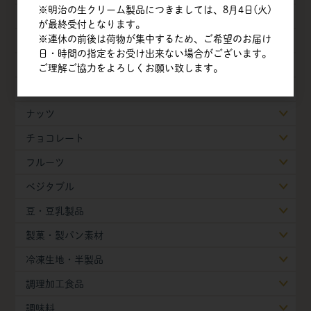
※明治の生クリーム製品につきましては、8月4日(火)
甘味料
が最終受付となります。
※連休の前後は荷物が集中するため、ご希望のお届け
卵
日・時間の指定をお受け出来ない場合がございます。
乳製品
ご理解ご協力をよろしくお願い致します。
油脂類
ナッツ
チョコレート
フルーツ
ベジタブル
豆・豆乳製品
製菓・製パン素材
冷凍生地・半製品
調理加工食品
調味料