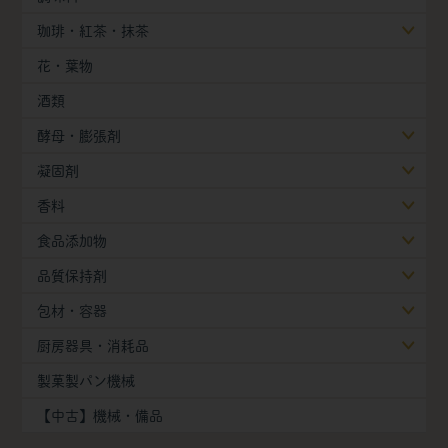
珈琲・紅茶・抹茶
花・葉物
酒類
酵母・膨張剤
凝固剤
香料
食品添加物
品質保持剤
包材・容器
厨房器具・消耗品
製菓製パン機械
【中古】機械・備品