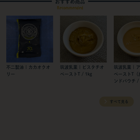
おすすめ商品
Recommended
不二製油 | カカオクオ
筑波乳業 | ピスタチオ
筑波乳業 | 
リー
ペーストT / 1kg
ペーストT（
ンドパウチ / 
すべて見る