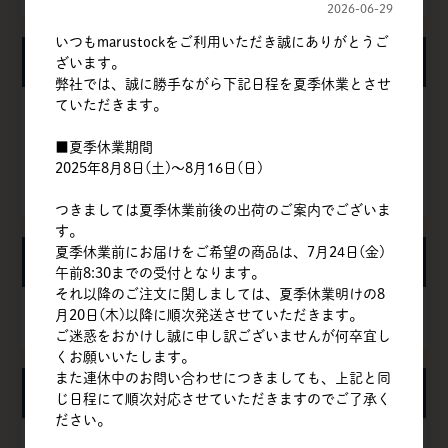
2026-06-29
いつもmarustockをご利用いただき誠にありがとうご
ログイン
ざいます。
弊社では、誠に勝手ながら下記日程を夏季休業とさせ
ていただきます。
ログイン
■夏季休業期間
2025年8月8日(土)～8月16日(日)
新規会員登録
つきましては夏季休業前後の出荷のご案内でございま
す。
夏季休業前にお届けをご希望の商品は、7月24日(金)
カート
午前8:30までの受付となります。
それ以降のご注文に関しましては、夏季休業明けの8
月20日(木)以降に順次発送させていただきます。
カートは空です
ご迷惑をおかけし誠に申し訳ございませんが何卒宜し
くお願いいたします。
また連休中のお問い合わせにつきましても、上記と同
カテゴリ
じ日程にて順次対応させていただきますのでご了承く
ださい。
粉