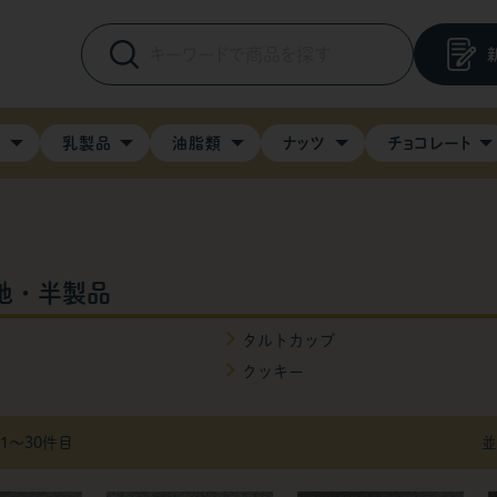
料
乳製品
油脂類
ナッツ
チョコレート
地・半製品
タルトカップ
クッキー
 1〜30件目
並