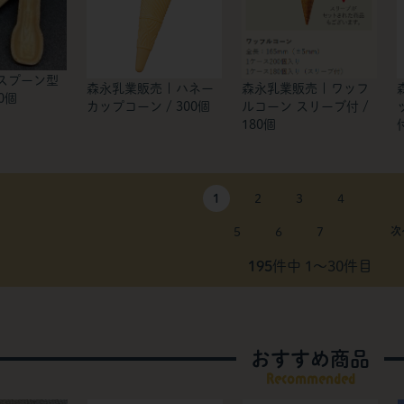
 スプーン型
森永乳業販売 | ハネー
森永乳業販売 | ワッフ
0個
カップコーン / 300個
ルコーン スリーブ付 /
180個
1
2
3
4
5
6
7
195
件中 1〜30件目
おすすめ商品
Recommended