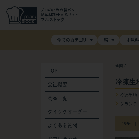
プロのための製パン・
製菓材料仕入れサイト
マルストック
全てのカテゴリ
粉
甘味
全商品
TOP
冷凍生
会社概要
冷凍生地
商品一覧
クランチ
クイックオーダー
195
件中
よくある質問