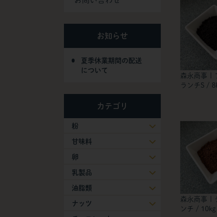
お問い合わせ
お知らせ
夏季休業期間の配送
について
森永商事 |
ランチS / 8
カテゴリ
粉
甘味料
卵
乳製品
油脂類
森永商事 |
ナッツ
ンチ / 10kg