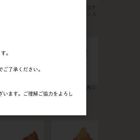
森永乳業販売 | Wアン
森永乳業販売 | ココア
モナカ / 560セット
ミニワッフルコーン ス
リーブ付 / 150個
ます。
でご了承ください。
森永商事 | ブラックク
森永乳業販売 | 四角コ
ざいます。ご理解ご協力をよろし
ランチL / 8kg
ーン / 250個