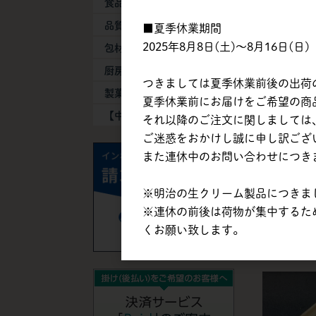
食品添加物
森永乳業販売
品質保持剤
■夏季休業期間
ィーソトップ
2025年8月8日(土)～8月16日(日)
ーブ付 / 40
包材・容器
厨房器具・消耗品
つきましては夏季休業前後の出荷
製菓製パン機械
夏季休業前にお届けをご希望の商品は
【中古】機械・備品
それ以降のご注文に関しましては、
ご迷惑をおかけし誠に申し訳ござ
また連休中のお問い合わせにつき
※明治の生クリーム製品につきまし
森永乳業販売
※連休の前後は荷物が集中するた
ーコーン ス
くお願い致します。
300個