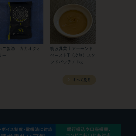
不二製油 | カカオクオ
筑波乳業 | アーモンド
リー
ペーストT（皮無）スタ
ンドパウチ / 1kg
すべて見る