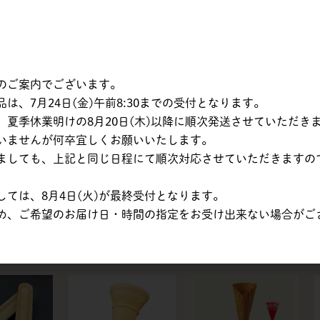
 | パラデ
森永乳業販売 | クロス
森永乳業販売 | フラワ
100 スリ
トップコーン スリーブ
ーコーン スリーブ付 /
0個
付 / 160個
200個
のご案内でございます。
、7月24日(金)午前8:30までの受付となります。
夏季休業明けの8月20日(木)以降に順次発送させていただき
いませんが何卒宜しくお願いいたします。
ましても、上記と同じ日程にて順次対応させていただきますの
ては、8月4日(火)が最終受付となります。
森永商事 | コーンフレ
森永乳業販売 | 三角コ
 | シュガ
め、ご希望のお届け日・時間の指定をお受け出来ない場合がご
ークN / 1kg
ーン / 360個
リーブ付 /