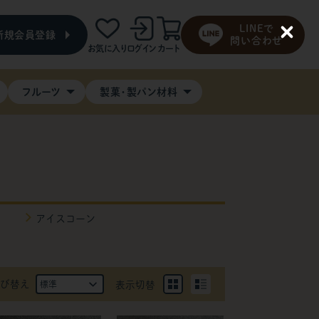
LINEで
新規会員登録
C
問い合わせ
お気に入り
ログイン
カート
l
o
s
e
フルーツ
製菓・製パン材料
アイスコーン
び替え
表示切替