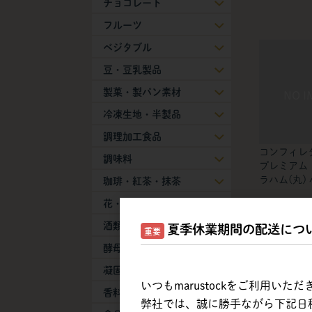
チョコレート
フルーツ
ベジタブル
豆・豆乳製品
製菓・製パン素材
冷凍生地・半製品
調理加工食品
コンフィレタ
調味料
プレミアム 
ラハム(丸) 
珈琲・紅茶・抹茶
花・葉物
酒類
夏季休業期間の配送につ
重要
酵母・膨張剤
凝固剤
いつもmarustockをご利用い
香料
弊社では、誠に勝手ながら下記日