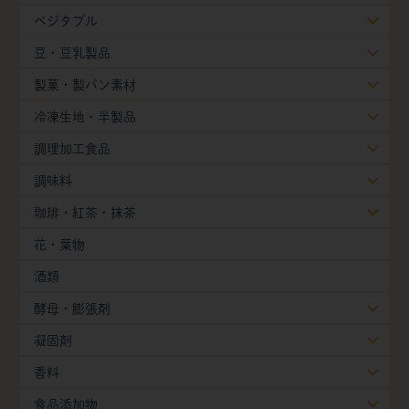
ベジタブル
豆・豆乳製品
製菓・製パン素材
冷凍生地・半製品
調理加工食品
調味料
珈琲・紅茶・抹茶
花・葉物
酒類
酵母・膨張剤
凝固剤
香料
食品添加物