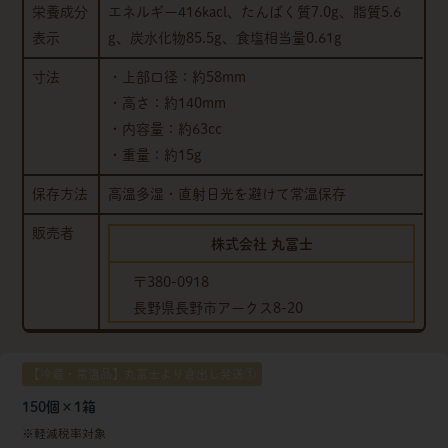
栄養成分
エネルギー416kacl、たんぱく質7.0g、脂質5.6
表示
g、炭水化物85.5g、食塩相当量0.61g
寸法
・上部口径：約58mm
・高さ：約140mm
・内容量：約63cc
・重量：約15g
保存方法
高温多湿・直射日光を避けて常温保存
販売者
株式会社 丸冨士
〒380-0918
長野県長野市アークス8-20
【冷蔵・常温品】丸冨士より倉出し発送①
150個×1箱
軽減税率対象