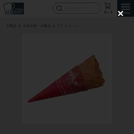
カート
C
l
全商品
冷凍生地・半製品
アイスコーン
o
s
e