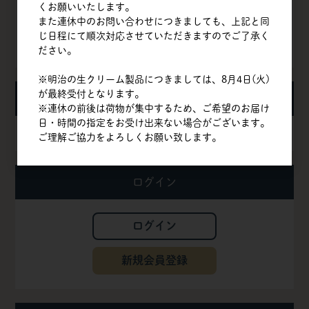
くお願いいたします。
よくある質問
また連休中のお問い合わせにつきましても、上記と同
じ日程にて順次対応させていただきますのでご了承く
お問い合わせ
ださい。
※明治の生クリーム製品につきましては、8月4日(火)
が最終受付となります。
お知らせ
※連休の前後は荷物が集中するため、ご希望のお届け
日・時間の指定をお受け出来ない場合がございます。
夏季休業期間の配送について
ご理解ご協力をよろしくお願い致します。
ログイン
ログイン
新規会員登録