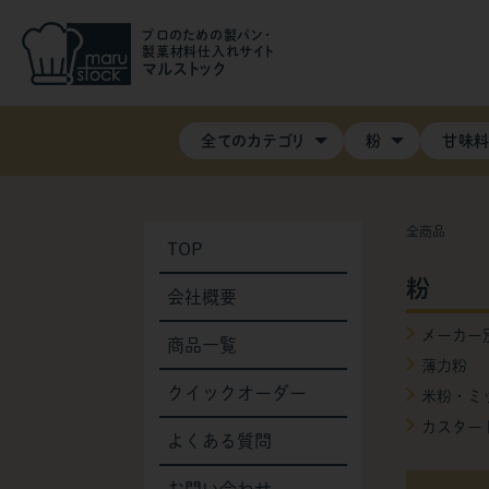
プロのための製パン・
製菓材料仕入れサイト
マルストック
全てのカテゴリ
粉
甘味
全商品
TOP
粉
会社概要
メーカー
商品一覧
薄力粉
クイックオーダー
米粉・ミ
カスター
よくある質問