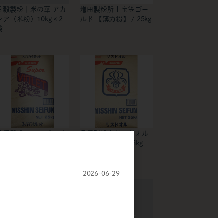
日穀製粉｜米の華 アカ
増田製粉所 | 宝笠ゴー
シア（米粉）10kg×2
ルド 【薄力粉】 / 25kg
袋
日清製粉 | スーパーバ
日清製粉 | リスドォル
イオレット 【薄力粉】
【準強力粉】 / 25kg
 25kg
2026-06-29