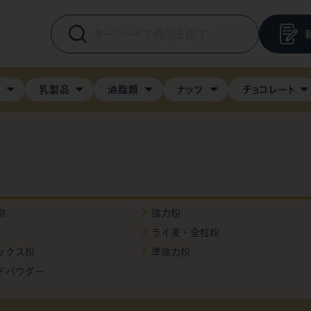
料
乳製品
油脂類
ナッツ
チョコレート
別
強力粉
ライ麦・全粒粉
ックス粉
準強力粉
ドパウダー