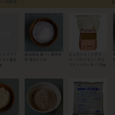
 1〜30件目
並
| スプラウ
新潟県産 製パン専用米
ピュラトス | テグラ
（ライ麦全
粉 笑みたわわ
ル・ベルジャン・チョ
g
コレートケーキ / 15kg