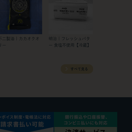
不二製油 | カカオクオ
明治 | フレッシュバタ
リー
ー 食塩不使用【冷蔵】
すべて見る