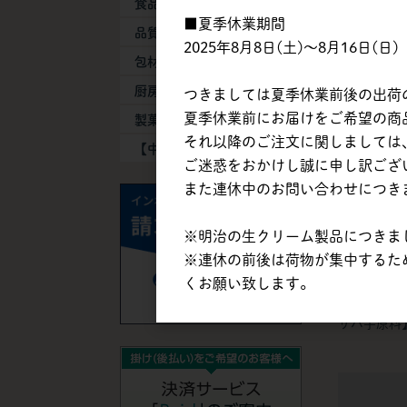
食品添加物
■夏季休業期間
品質保持剤
2025年8月8日(土)～8月16日(日)
包材・容器
日清製粉 |
厨房器具・消耗品
【強力粉】 /
つきましては夏季休業前後の出荷
夏季休業前にお届けをご希望の商品は
製菓製パン機械
それ以降のご注文に関しましては、
【中古】機械・備品
ご迷惑をおかけし誠に申し訳ござ
また連休中のお問い合わせにつき
※明治の生クリーム製品につきまし
※連休の前後は荷物が集中するた
くお願い致します。
昭和産業 |
ん粉SF-28
サバ芋原料