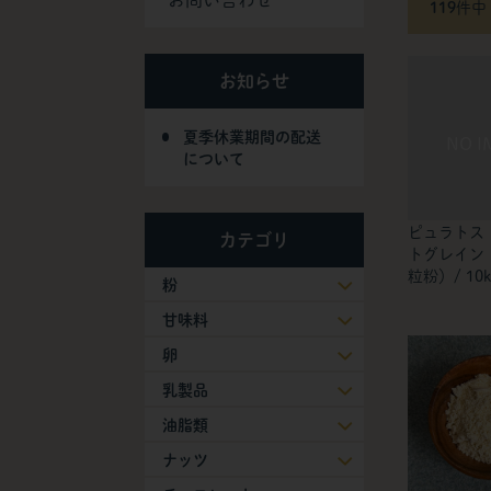
お問い合わせ
119
件中
お知らせ
夏季休業期間の配送
について
ピュラトス 
カテゴリ
トグレイン
粒粉）/ 10k
粉
甘味料
卵
乳製品
油脂類
ナッツ