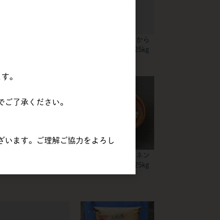
昭和産業 | 芳蘭 / 25kg
木田製粉 | ゆめちから
ベストブレンド/ 25kg
ます。
でご了承ください。
ざいます。ご理解ご協力をよろし
昭和産業 | 青かに【パ
昭和産業 | プロミネン
ン用粉】/ 25kg
ト【パン用粉】/ 25kg