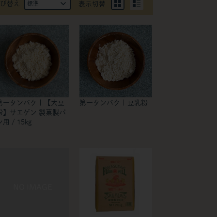
び替え
表示切替
第一タンパク | 【大豆
第一タンパク | 豆乳粉
粉】サエゲン 製菓製パ
ン用 / 15kg