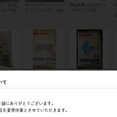
 | 【大豆
ゼーランディア | シェ
森永乳業 | カスタード
 / 15kg
イプミックス75 / 10kg
パウダー / 350g
ワーZ |
日清製粉 | レジャンデ
日清製粉 | ブリザード
ール 【強力粉】 / 25kg
イノーバ 【強力粉】 /
いて
25kg
/
ただき誠にありがとうございます。
程を夏季休業とさせていただきます。