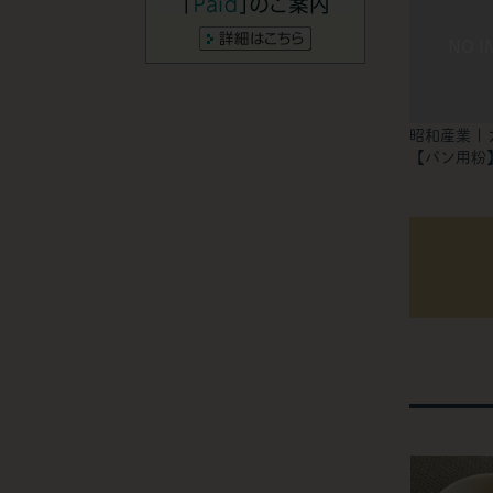
昭和産業 |
【パン用粉】/