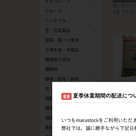
チョコレート
第一タンパク
フルーツ
粉】サエゲンS
ベジタブル
豆・豆乳製品
製菓・製パン素材
冷凍生地・半製品
調理加工食品
調味料
珈琲・紅茶・抹茶
アルファフラ
花・葉物
25kg
夏季休業期間の配送につ
重要
酒類
酵母・膨張剤
凝固剤
いつもmarustockをご利用い
香料
弊社では、誠に勝手ながら下記日