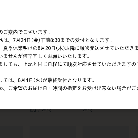
 カメリヤ
日穀製粉 | ホームラン
木田製粉 | 恋日和 /
 25kg
【中力粉】 / 25kg
15kg
のご案内でございます。
、7月24日(金)午前8:30までの受付となります。
夏季休業明けの8月20日(木)以降に順次発送させていただき
いませんが何卒宜しくお願いいたします。
ましても、上記と同じ日程にて順次対応させていただきますの
ては、8月4日(火)が最終受付となります。
め、ご希望のお届け日・時間の指定をお受け出来ない場合がご
 タピオカで
昭和産業 | ブレド
昭和産業 | スーパージ
00 【キャッ
A（blé du A）【パン用
ェット【パン用粉】 /
】
粉】/ 25kg
25kg