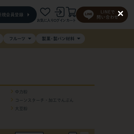
LINEで
新規会員登録
C
問い合わせ
お気に入り
ログイン
カート
l
o
s
e
フルーツ
製菓・製パン材料
中力粉
コーンスターチ・加工でんぷん
大豆粉