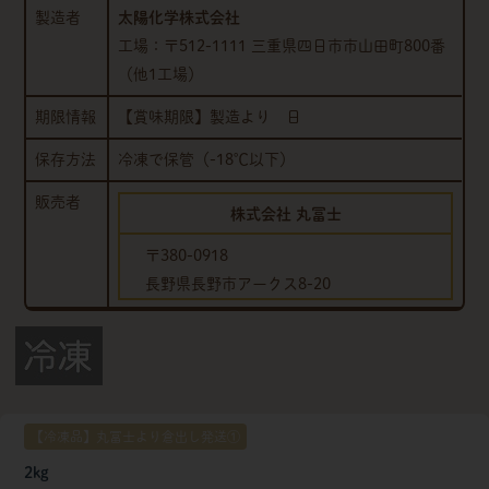
製造者
太陽化学株式会社
工場：〒512-1111 三重県四日市市山田町800番
（他1工場）
期限情報
【賞味期限】製造より 日
保存方法
冷凍で保管（-18℃以下）
販売者
株式会社 丸冨士
〒380-0918
長野県長野市アークス8-20
【冷凍品】丸冨士より倉出し発送①
2kg