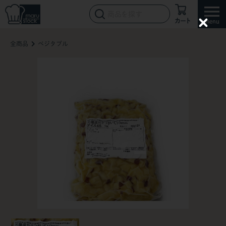
カート
C
l
全商品
ベジタブル
o
s
e