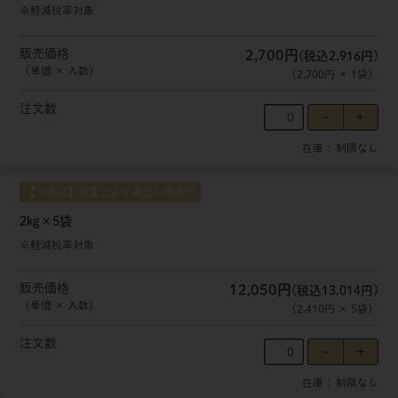
軽減税率対象
販売価格
2,700円
(税込2,916円)
（単価 × 入数）
（
2,700円
×
1
袋
）
注文数
在庫
制限なし
【冷凍品】丸冨士より倉出し発送①
2kg×5袋
軽減税率対象
販売価格
12,050円
(税込13,014円)
（単価 × 入数）
（
2,410円
×
5
袋
）
注文数
在庫
制限なし