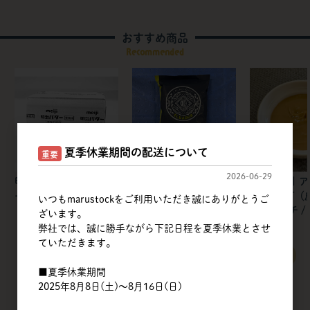
おすすめ商品
Recommended
夏季休業期間の配送について
重要
2026-06-29
明治 | フレッシュバタ
不二製油 | カカオクオ
筑波乳業 | 
ー 食塩不使用【冷蔵】
リー
ペーストT（
いつもmarustockをご利用いただき誠にありがとうご
ンドパウチ / 
ざいます。
弊社では、誠に勝手ながら下記日程を夏季休業とさせ
ていただきます。
すべてのおすすめ商品を見る
■夏季休業期間
2025年8月8日(土)～8月16日(日)