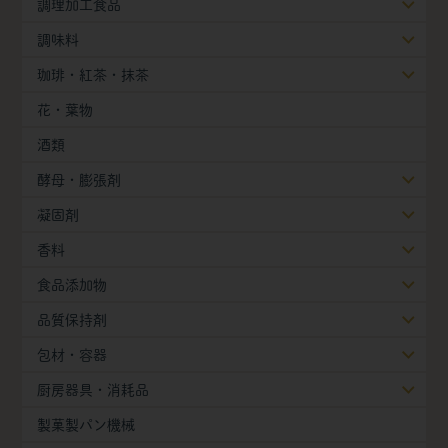
調理加工食品
調味料
珈琲・紅茶・抹茶
花・葉物
酒類
酵母・膨張剤
凝固剤
香料
食品添加物
品質保持剤
包材・容器
厨房器具・消耗品
製菓製パン機械