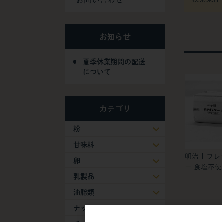
お問い合わせ
お知らせ
夏季休業期間の配送
について
カテゴリ
粉
甘味料
明治 | フ
卵
ー 食塩不
乳製品
油脂類
ナッツ