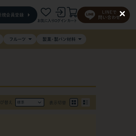
LINEで
新規会員登録
C
問い合わせ
お気に入り
ログイン
カート
l
o
s
e
フルーツ
製菓・製パン材料
び替え
表示切替