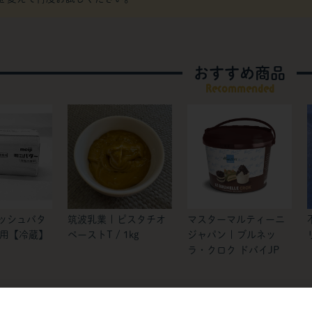
おすすめ商品
Recommended
レッシュバタ
筑波乳業 | ピスタチオ
マスターマルティーニ
使用【冷蔵】
ペーストT / 1kg
ジャパン | ブルネッ
ラ・クロク ドバイJP