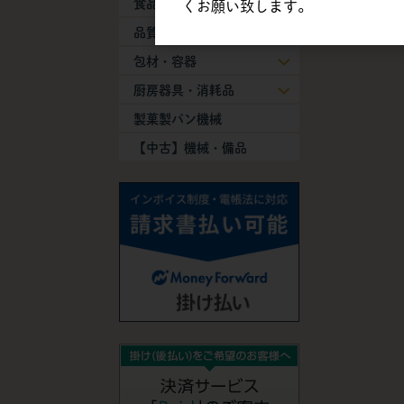
食品添加物
くお願い致します。
品質保持剤
包材・容器
厨房器具・消耗品
製菓製パン機械
【中古】機械・備品