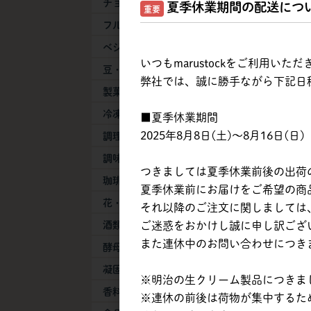
チョコレート
夏季休業期間の配送につ
重要
フルーツ
ベジタブル
いつもmarustockをご利用い
豆・豆乳製品
弊社では、誠に勝手ながら下記日
製菓・製パン素材
冷凍生地・半製品
■夏季休業期間
2025年8月8日(土)～8月16日(日)
調理加工食品
調味料
つきましては夏季休業前後の出荷
珈琲・紅茶・抹茶
夏季休業前にお届けをご希望の商品は
花・葉物
それ以降のご注文に関しましては、
ご迷惑をおかけし誠に申し訳ござ
酒類
また連休中のお問い合わせにつき
酵母・膨張剤
凝固剤
※明治の生クリーム製品につきまし
香料
※連休の前後は荷物が集中するた