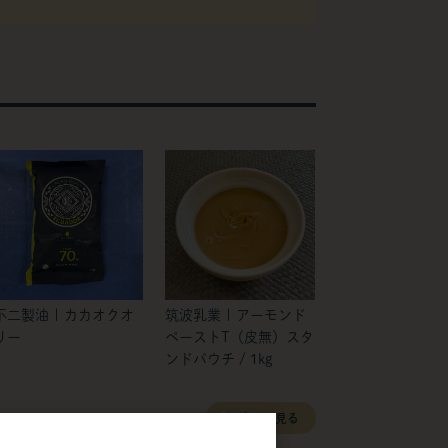
不二製油 | カカオクオ
筑波乳業 | アーモンド
リー
ペーストT（皮無）スタ
ンドパウチ / 1kg
すべて見る