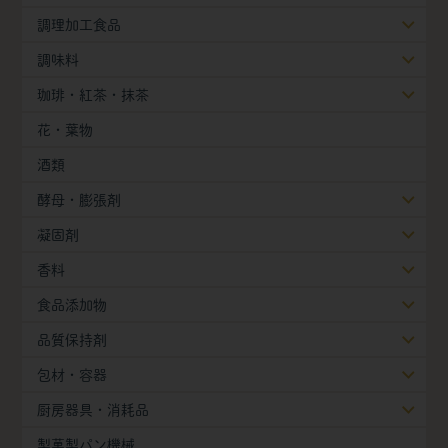
調理加工食品
調味料
珈琲・紅茶・抹茶
花・葉物
酒類
酵母・膨張剤
凝固剤
香料
食品添加物
品質保持剤
包材・容器
厨房器具・消耗品
製菓製パン機械