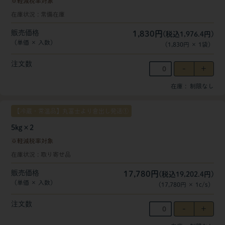
軽減税率対象
在庫状況
常備在庫
販売価格
1,830円
(税込1,976.4円)
（単価 × 入数）
（
1,830円
×
1
袋
）
注文数
在庫
制限なし
【冷蔵・常温品】丸冨士より倉出し発送①
5kg×2
軽減税率対象
在庫状況
取り寄せ品
販売価格
17,780円
(税込19,202.4円)
（単価 × 入数）
（
17,780円
×
1
c/s
）
注文数