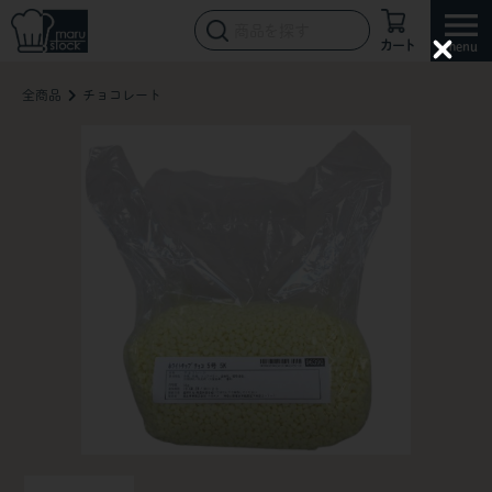
カート
C
l
全商品
チョコレート
o
s
e