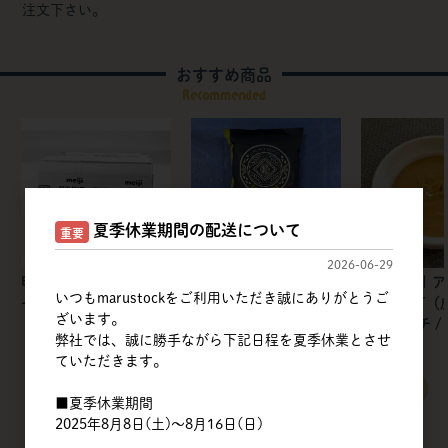
注文下さい。
おすすめ商品
Recommended
夏季休業期間の配送について
重要
2026-06-29
明治 | フレッシュバタ
不二製油 | カカオクオ
筑波乳業 | 
いつもmarustockをご利用いただき誠にありがとうご
ー 食塩不使用【冷蔵】
リー
ペーストT（
ざいます。
ンドパウチ / 
弊社では、誠に勝手ながら下記日程を夏季休業とさせ
ていただきます。
すべてのおすすめ商品を見る
■夏季休業期間
2025年8月8日(土)～8月16日(日)