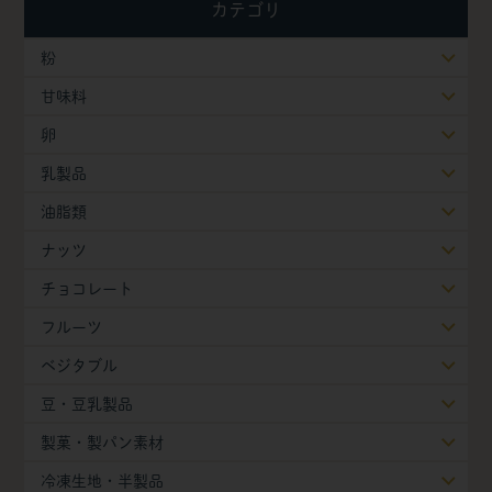
カテゴリ
粉
甘味料
卵
乳製品
油脂類
ナッツ
チョコレート
フルーツ
ベジタブル
豆・豆乳製品
製菓・製パン素材
冷凍生地・半製品