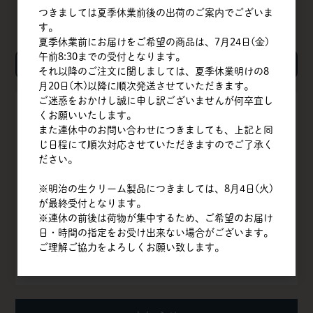
つきましては夏季休業前後の出荷のご案内でございま
す。
夏季休業前にお届けをご希望の商品は、7月24日(金)
午前8:30までの受付となります。
検索
それ以降のご注文に関しましては、夏季休業明けの8
月20日(木)以降に順次発送させていただきます。
ご迷惑をおかけし誠に申し訳ございませんが何卒宜し
TOP
くお願いいたします。
また連休中のお問い合わせにつきましても、上記と同
会社概要
じ日程にて順次対応させていただきますのでご了承く
ださい。
商品一覧
※明治の生クリーム製品につきましては、8月4日(火)
が最終受付となります。
クイックオーダー
※連休の前後は荷物が集中するため、ご希望のお届け
日・時間の指定をお受け出来ない場合がございます。
よくある質問
ご理解ご協力をよろしくお願い致します。
お問い合わせ