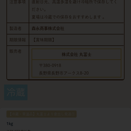
注意事項
直射日光、高温多湿を避け冷暗所で保存してく
ださい。
夏場は冷蔵での保存をおすすめします 。
製造者
森永商事株式会社
期限情報
【賞味期限】
販売者
株式会社 丸冨士
〒380-0918
長野県長野市アークス8-20
【冷蔵・常温品】丸冨士より倉出し発送①
1kg