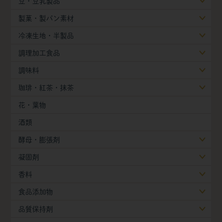
豆・豆乳製品
製菓・製パン素材
冷凍生地・半製品
調理加工食品
調味料
珈琲・紅茶・抹茶
花・葉物
酒類
酵母・膨張剤
凝固剤
香料
食品添加物
品質保持剤