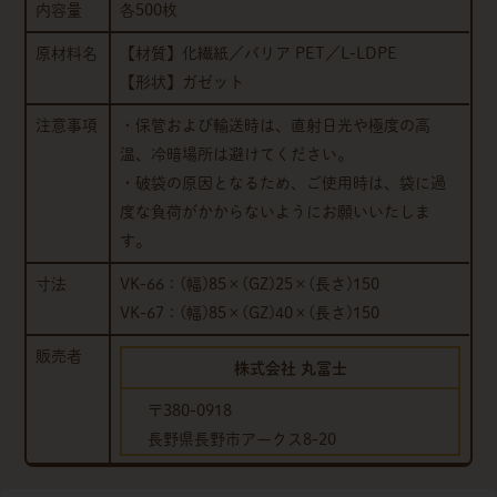
内容量
各500枚
原材料名
【材質】化繊紙／バリア PET／L-LDPE
【形状】ガゼット
注意事項
・保管および輸送時は、直射日光や極度の高
温、冷暗場所は避けてください。
・破袋の原因となるため、ご使用時は、袋に過
度な負荷がかからないようにお願いいたしま
す。
寸法
VK-66：(幅)85×(GZ)25×(長さ)150
VK-67：(幅)85×(GZ)40×(長さ)150
販売者
株式会社 丸冨士
〒380-0918
長野県長野市アークス8-20