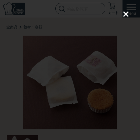
カート
C
l
全商品
包材・容器
o
s
e