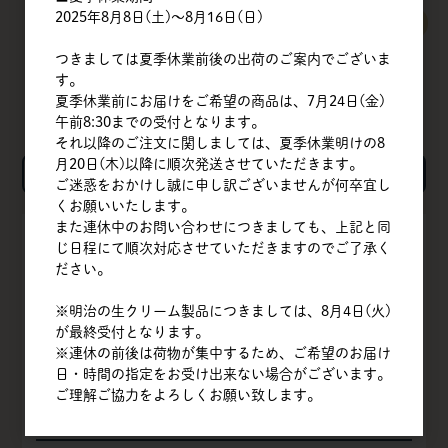
2025年8月8日(土)～8月16日(日)
すべてのおすすめ商品を見る
つきましては夏季休業前後の出荷のご案内でございま
す。
夏季休業前にお届けをご希望の商品は、7月24日(金)
午前8:30までの受付となります。
それ以降のご注文に関しましては、夏季休業明けの8
月20日(木)以降に順次発送させていただきます。
検索
ご迷惑をおかけし誠に申し訳ございませんが何卒宜し
くお願いいたします。
また連休中のお問い合わせにつきましても、上記と同
TOP
じ日程にて順次対応させていただきますのでご了承く
ださい。
会社概要
※明治の生クリーム製品につきましては、8月4日(火)
商品一覧
が最終受付となります。
※連休の前後は荷物が集中するため、ご希望のお届け
クイックオーダー
日・時間の指定をお受け出来ない場合がございます。
ご理解ご協力をよろしくお願い致します。
よくある質問