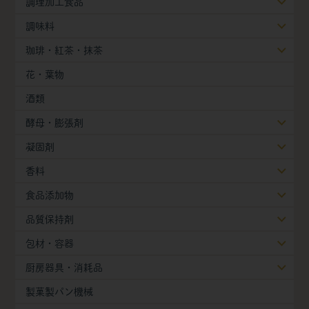
調理加工食品
調味料
珈琲・紅茶・抹茶
花・葉物
酒類
酵母・膨張剤
凝固剤
香料
食品添加物
品質保持剤
包材・容器
厨房器具・消耗品
製菓製パン機械