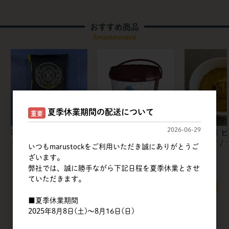
おすすめ商品
Recommended
夏季休業期間の配送について
重要
2026-06-29
不二製油 | カカオクオ
マスターマルティーニ
筑波乳業 | 
リー
ジャパン | ブルネッ
ペーストT / 1
いつもmarustockをご利用いただき誠にありがとうご
ラ・クロク ドバイJP
ざいます。
弊社では、誠に勝手ながら下記日程を夏季休業とさせ
ていただきます。
すべてのおすすめ商品を見る
■夏季休業期間
2025年8月8日(土)～8月16日(日)