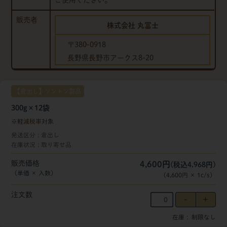
ご使用ください。
販売者
株式会社 丸冨士
〒380-0918
長野県長野市アークス8-20
【倉出し】ソントン製品
300g×12袋
軽減税率対象
発送区分
倉出し
在庫状況
取り寄せ品
販売価格
4,600円
(税込4,968円)
（単価 × 入数）
（
4,600円
×
1
c/s
）
注文数
在庫
制限なし