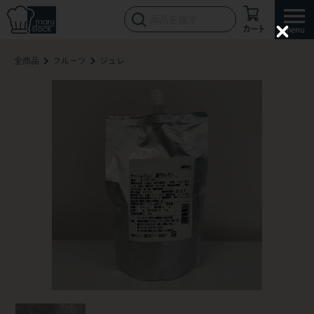
カート
C
l
全商品
フルーツ
ジュレ
o
s
e