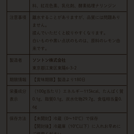
料、紅花色素、乳化剤、酵素処理ナリンジン
注意事項
離水することがありますが、品質には問題あり
ません。
揉んでいただくと絞りやすくなります。
白いものや黒い点状のものは、原料のレモン由
来です。
製造者
ソントン株式会社
東京都江東区東陽6-3-2
期限情報
【賞味期限】製造より180日
栄養成分
（100g当たり）エネルギー115kcal、たんぱく質
表示
0.1g、脂質0.1g、炭水化物29.7g、食塩相当量0.
6g
保存方法
【未開封】冷蔵（0～10℃）で保存
【開封後】冷蔵庫（10℃以下）に入れお早めに