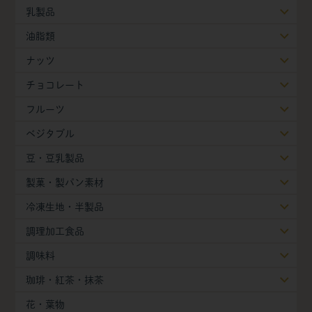
乳製品
油脂類
ナッツ
チョコレート
フルーツ
ベジタブル
豆・豆乳製品
製菓・製パン素材
冷凍生地・半製品
調理加工食品
調味料
珈琲・紅茶・抹茶
花・葉物