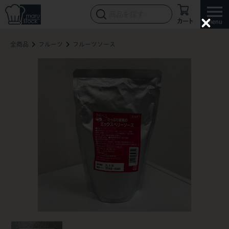
カート
C
l
全商品
フルーツ
フルーツソース
o
s
e