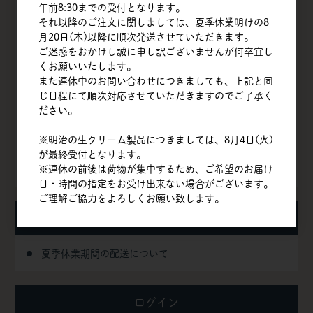
午前8:30までの受付となります。
TOP
それ以降のご注文に関しましては、夏季休業明けの8
月20日(木)以降に順次発送させていただきます。
会社概要
ご迷惑をおかけし誠に申し訳ございませんが何卒宜し
くお願いいたします。
商品一覧
また連休中のお問い合わせにつきましても、上記と同
じ日程にて順次対応させていただきますのでご了承く
クイックオーダー
ださい。
よくある質問
※明治の生クリーム製品につきましては、8月4日(火)
が最終受付となります。
お問い合わせ
※連休の前後は荷物が集中するため、ご希望のお届け
日・時間の指定をお受け出来ない場合がございます。
ご理解ご協力をよろしくお願い致します。
お知らせ
夏季休業期間の配送について
ログイン