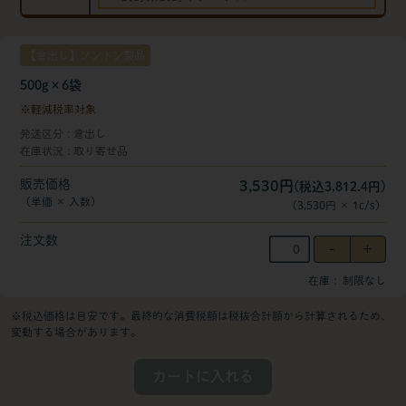
【倉出し】ソントン製品
500g×6袋
軽減税率対象
発送区分
倉出し
在庫状況
取り寄せ品
販売価格
3,530円
(税込3,812.4円)
（単価 × 入数）
（
3,530円
×
1
c/s
）
注文数
在庫
制限なし
※税込価格は目安です。最終的な消費税額は税抜合計額から計算されるため、
変動する場合があります。
カートに入れる