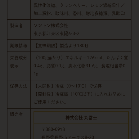
異性化液糖、クランベリー、レモン濃縮果汁／
加工澱粉、酸味料、香料、増粘多糖類、乳酸Ca
製造者
ソントン株式会社
東京都江東区東陽6-3-2
期限情報
【賞味期限】製造より180日
栄養成分
（100g当たり）エネルギー126kcal、たんぱく質
表示
0.4g、脂質0.1g、炭水化物31.6g、食塩相当量0.
1g
保存方法
【未開封】冷蔵（0～10℃）で保存
【開封後】冷蔵庫（10℃以下）に入れお早めに
ご使用ください。
販売者
株式会社 丸冨士
〒380-0918
長野県長野市アークス8-20