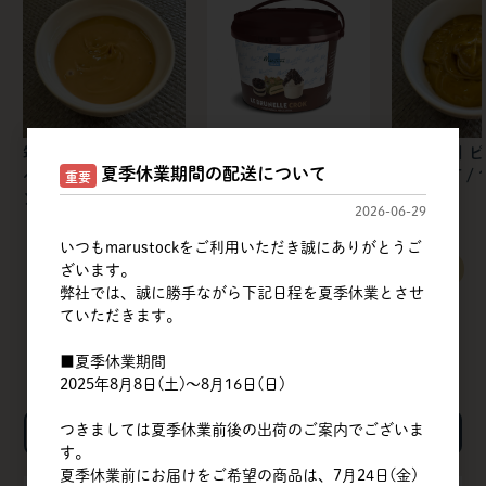
筑波乳業 | アーモンド
マスターマルティーニ
筑波乳業 | 
夏季休業期間の配送について
ペーストT（皮無）スタ
ジャパン | ブルネッ
ペーストT / 1
重要
ンドパウチ / 1kg
ラ・クロク ドバイJP
2026-06-29
いつもmarustockをご利用いただき誠にありがとうご
すべてのおすすめ商品を見る
ざいます。
弊社では、誠に勝手ながら下記日程を夏季休業とさせ
ていただきます。
■夏季休業期間
2025年8月8日(土)～8月16日(日)
つきましては夏季休業前後の出荷のご案内でございま
検索
す。
夏季休業前にお届けをご希望の商品は、7月24日(金)