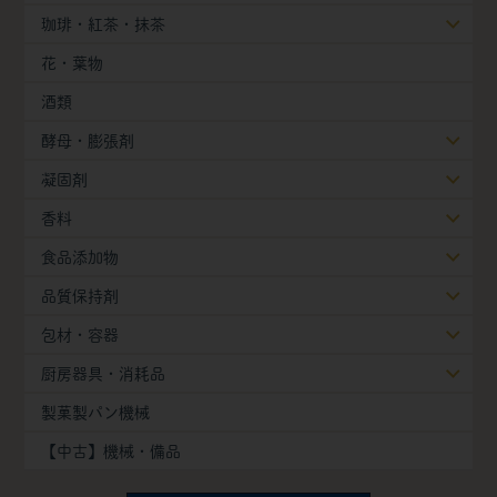
珈琲・紅茶・抹茶
花・葉物
酒類
酵母・膨張剤
凝固剤
香料
食品添加物
品質保持剤
包材・容器
厨房器具・消耗品
製菓製パン機械
【中古】機械・備品