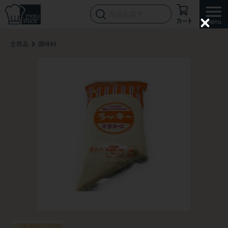
カート
C
l
全商品
調味料
o
s
e