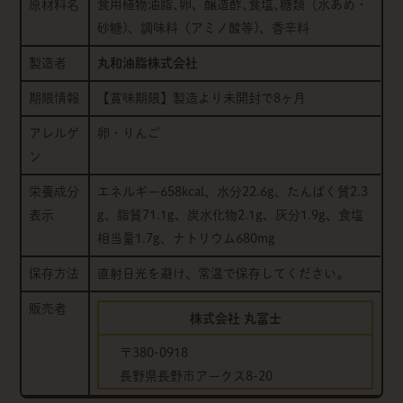
原材料名
食用植物油脂､卵、醸造酢､食塩､糖類（水あめ・
砂糖)、調味料（アミノ酸等)、香辛料
製造者
丸和油脂株式会社
期限情報
【賞味期限】製造より未開封で8ヶ月
アレルゲ
卵・りんご
ン
栄養成分
エネルギー658kcal、水分22.6g、たんぱく質2.3
表示
g、脂質71.1g、炭水化物2.1g、灰分1.9g、食塩
相当量1.7g、ナトリウム680mg
保存方法
直射日光を避け、常温で保存してください。
販売者
株式会社 丸冨士
〒380-0918
長野県長野市アークス8-20