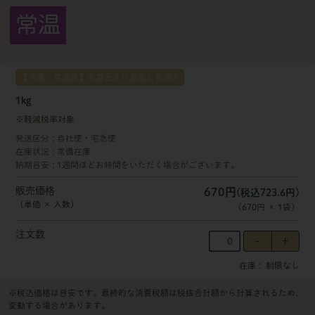
【冷蔵・常温品】丸冨士より倉出し発送①
1kg
軽減税率対象
発送区分
自社便・宅急便
在庫状況
常備在庫
納期目安
1週間ほどお時間をいただく場合がございます。
販売価格
670円
(税込723.6円)
（単価 × 入数）
（
670円
×
1
袋
）
注文数
在庫
制限なし
※税込価格は目安です。最終的な消費税額は税抜合計額から計算されるため、
変動する場合があります。