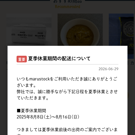
おすすめ商品
Recommended
夏季休業期間の配送について
重要
明治 | フレッシュバタ
筑波乳業 | ピスタチオ
不二製油 | 
ー 食塩不使用【冷蔵】
ペーストT / 1kg
リー
2026-06-29
いつもmarustockをご利用いただき誠にありがとうご
ざいます。
弊社では、誠に勝手ながら下記日程を夏季休業とさせ
すべてのおすすめ商品を見る
ていただきます。
■夏季休業期間
2025年8月8日(土)～8月16日(日)
つきましては夏季休業前後の出荷のご案内でございま