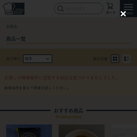
カート
C
l
全商品
o
s
e
商品一覧
並び替え
表示切替
お探しの検索条件に合致する商品は見つかりませんでした。
おすすめ商品
Recommended