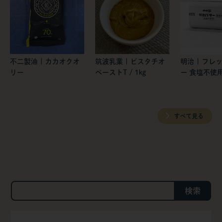
不二製油 | カカオクオ
筑波乳業 | ピスタチオ
明治 | フレ
リー
ペーストT / 1kg
ー 食塩不使
すべて見る
検索