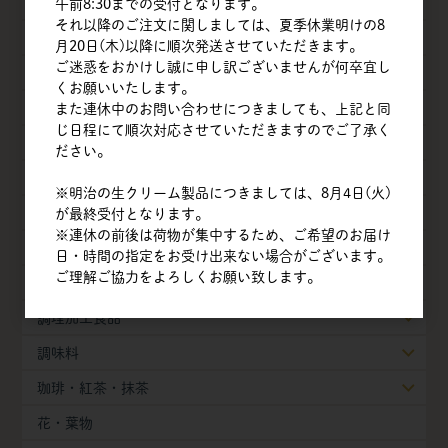
乳製品
午前8:30までの受付となります。
それ以降のご注文に関しましては、夏季休業明けの8
油脂類
月20日(木)以降に順次発送させていただきます。
ご迷惑をおかけし誠に申し訳ございませんが何卒宜し
ナッツ
くお願いいたします。
チョコレート
また連休中のお問い合わせにつきましても、上記と同
じ日程にて順次対応させていただきますのでご了承く
フルーツ
ださい。
ベジタブル
※明治の生クリーム製品につきましては、8月4日(火)
豆・豆乳製品
が最終受付となります。
※連休の前後は荷物が集中するため、ご希望のお届け
製菓・製パン素材
日・時間の指定をお受け出来ない場合がございます。
ご理解ご協力をよろしくお願い致します。
冷凍生地・半製品
調理加工食品
調味料
珈琲・紅茶・抹茶
花・葉物