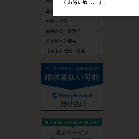
食品添加物
くお願い致します。
品質保持剤
包材・容器
厨房器具・消耗品
製菓製パン機械
【中古】機械・備品