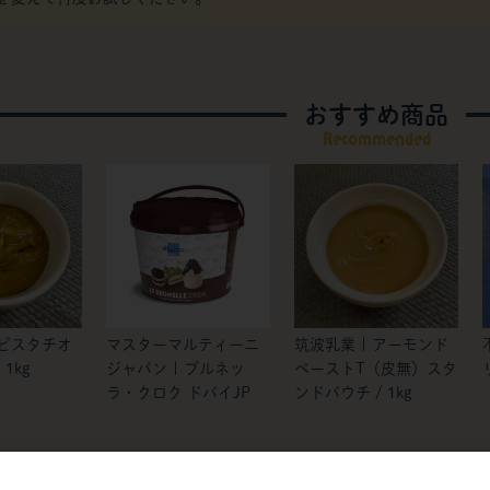
おすすめ商品
Recommended
 ピスタチオ
マスターマルティーニ
筑波乳業 | アーモンド
1kg
ジャパン | ブルネッ
ペーストT（皮無）スタ
ラ・クロク ドバイJP
ンドパウチ / 1kg