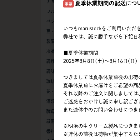
チョコレート
夏季休業期間の配送につ
重要
フルーツ
ベジタブル
いつもmarustockをご利用い
豆・豆乳製品
弊社では、誠に勝手ながら下記日
製菓・製パン素材
冷凍生地・半製品
■夏季休業期間
2025年8月8日(土)～8月16日(日)
調理加工食品
調味料
つきましては夏季休業前後の出荷
珈琲・紅茶・抹茶
夏季休業前にお届けをご希望の商品は
花・葉物
それ以降のご注文に関しましては、
ご迷惑をおかけし誠に申し訳ござ
酒類
また連休中のお問い合わせにつき
酵母・膨張剤
凝固剤
※明治の生クリーム製品につきまし
香料
※連休の前後は荷物が集中するた