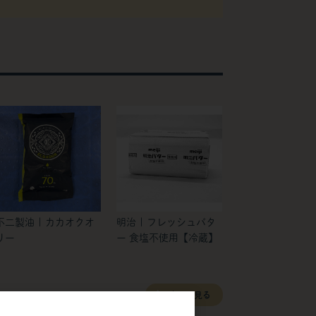
不二製油 | カカオクオ
明治 | フレッシュバタ
リー
ー 食塩不使用【冷蔵】
すべて見る