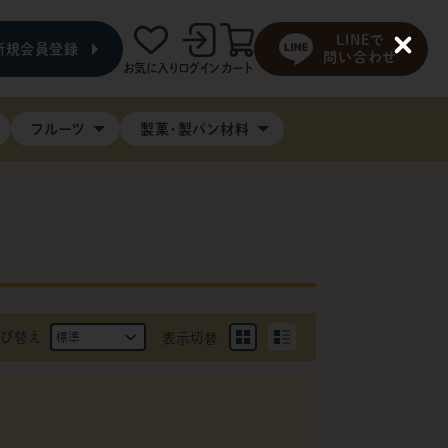
LINEで
新規会員登録
C
問い合わせ
お気に入り
ログイン
カート
l
o
s
e
フルーツ
製菓・製パン材料
び替え
表示切替