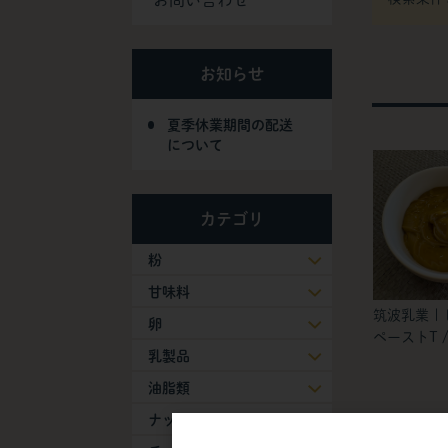
お問い合わせ
お知らせ
夏季休業期間の配送
について
カテゴリ
粉
甘味料
筑波乳業 |
卵
ペーストT / 
乳製品
油脂類
ナッツ