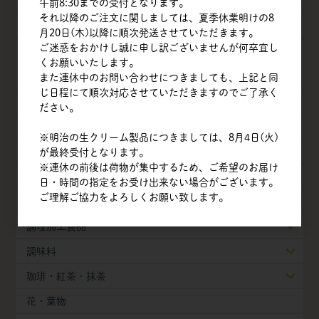
乳製品
午前8:30までの受付となります。
それ以降のご注文に関しましては、夏季休業明けの8
油脂類
月20日(木)以降に順次発送させていただきます。
ご迷惑をおかけし誠に申し訳ございませんが何卒宜し
ナッツ
くお願いいたします。
チョコレート
また連休中のお問い合わせにつきましても、上記と同
じ日程にて順次対応させていただきますのでご了承く
フルーツ
ださい。
ベジタブル
※明治の生クリーム製品につきましては、8月4日(火)
豆・豆乳製品
が最終受付となります。
※連休の前後は荷物が集中するため、ご希望のお届け
製菓・製パン素材
日・時間の指定をお受け出来ない場合がございます。
ご理解ご協力をよろしくお願い致します。
冷凍生地・半製品
調理加工食品
調味料
珈琲・紅茶・抹茶
花・葉物