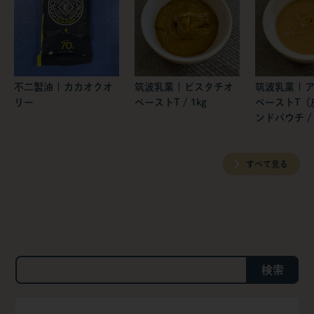
不二製油 | カカオクオ
筑波乳業 | ピスタチオ
筑波乳業 | 
リー
ペーストT / 1kg
ペーストT（
ンドパウチ / 
すべて見る
検索