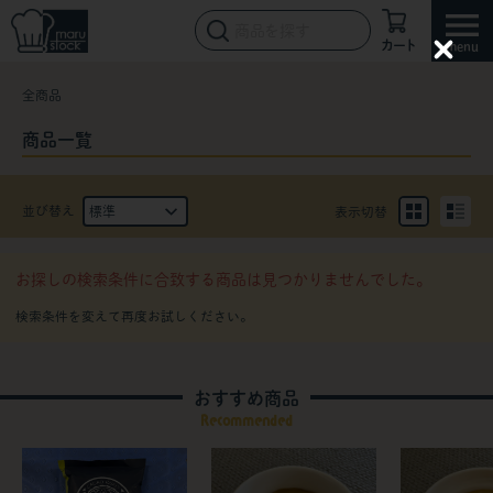
カート
C
l
全商品
o
s
e
商品一覧
並び替え
表示切替
お探しの検索条件に合致する商品は見つかりませんでした。
おすすめ商品
Recommended