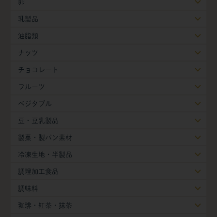
卵
乳製品
油脂類
ナッツ
チョコレート
フルーツ
ベジタブル
豆・豆乳製品
製菓・製パン素材
冷凍生地・半製品
調理加工食品
調味料
珈琲・紅茶・抹茶