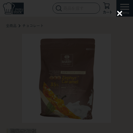
カート
C
l
全商品
チョコレート
o
s
e