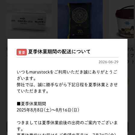
明治 | フレッシュバタ
不二製油 | カカオクオ
マスターマル
夏季休業期間の配送について
重要
ー 食塩不使用【冷蔵】
リー
ジャパン | 
ラ・クロク ド
2026-06-29
いつもmarustockをご利用いただき誠にありがとうご
ざいます。
すべてのおすすめ商品を見る
弊社では、誠に勝手ながら下記日程を夏季休業とさせ
ていただきます。
■夏季休業期間
2025年8月8日(土)～8月16日(日)
つきましては夏季休業前後の出荷のご案内でございま
検索
す。