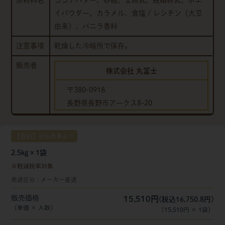
原材料名
ココアバター、砂糖、全粉乳、脱脂粉乳、ホエ
イパウダー、カラメル、食塩 / レシチン（大豆
由来）、バニラ香料
注意事項
乾燥した冷暗所で保存。
販売者
株式会社 丸冨士
〒380-0918
長野県長野市アークス8-20
【直納】日仏商事より
2.5kg×1袋
軽減税率対象
発送区分
メーカー直送
販売価格
15,510円
(税込16,750.8円)
（単価 × 入数）
（
15,510円
×
1
袋
）