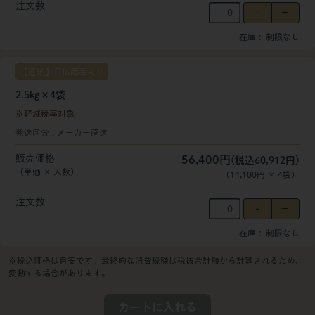
注文数
在庫
制限なし
【直納】日仏商事より
2.5kg×4袋
軽減税率対象
発送区分
メーカー直送
販売価格
56,400円
(税込60,912円)
（単価 × 入数）
（
14,100円
×
4
袋
）
注文数
在庫
制限なし
※税込価格は目安です。最終的な消費税額は税抜合計額から計算されるため、
変動する場合があります。
カートに入れる