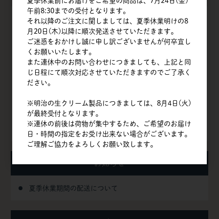
夏季休業前にお届けをご希望の商品は、7月24日(金)
午前8:30までの受付となります。
それ以降のご注文に関しましては、夏季休業明けの8
TOP
月20日(木)以降に順次発送させていただきます。
ご迷惑をおかけし誠に申し訳ございませんが何卒宜し
会社概要
くお願いいたします。
また連休中のお問い合わせにつきましても、上記と同
商品一覧
じ日程にて順次対応させていただきますのでご了承く
ださい。
クイックオーダー
※明治の生クリーム製品につきましては、8月4日(火)
よくある質問
が最終受付となります。
※連休の前後は荷物が集中するため、ご希望のお届け
お問い合わせ
日・時間の指定をお受け出来ない場合がございます。
ご理解ご協力をよろしくお願い致します。
お知らせ
夏季休業期間の配送について