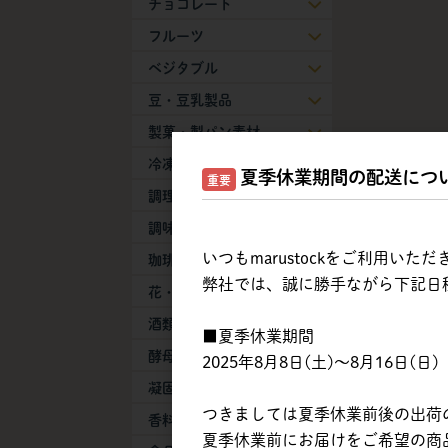
チョコレート
フルーツ
ベジタブル
豆・豆乳製品
製菓・製パン素材
冷凍生地・半製品
夏季休業期間の配送につ
重要
調理加工食品
調味料
いつもmarustockをご利用い
珈琲・紅茶・抹茶
弊社では、誠に勝手ながら下記日
花・葉物
酒類
■夏季休業期間
酵母・膨張剤
2025年8月8日(土)～8月16日(日)
凝固剤
つきましては夏季休業前後の出荷
香料
【直納】
夏季休業前にお届けをご希望の商品は