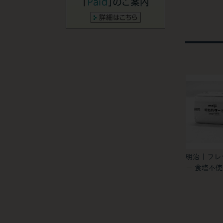
明治 | フ
ー 食塩不