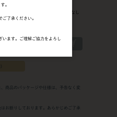
12,960円)
ます。
（
12,000円
×
1
在庫
制限なし
箱
）
でご了承ください。
する場合があります。
ざいます。ご理解ご協力をよろし
カートに入れる
間）
た、商品のパッケージや仕様は、予告なく変
換はお断りしております。あらかじめご了承