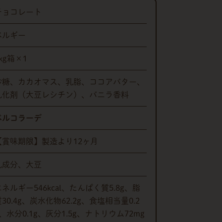
チョコレート
ベルギー
kg箱×1
砂糖、カカオマス、乳脂、ココアバター、
乳化剤（大豆レシチン）、バニラ香料
ベルコラーデ
【賞味期限】製造より12ヶ月
乳成分、大豆
エネルギー546kcal、たんぱく質5.8g、脂
30.4g、炭水化物62.2g、食塩相当量0.2
g、水分0.1g、灰分1.5g、ナトリウム72mg