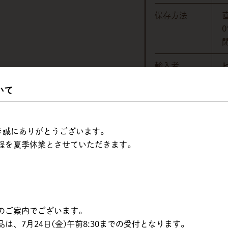
保存方法
輸入者
いて
販売者
ただき誠にありがとうございます。
程を夏季休業とさせていただきます。
内訳
のご案内でございます。
ピュラトス【法人・個人とも可能】
、7月24日(金)午前8:30までの受付となります。