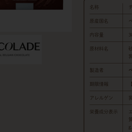
名称
原産国名
内容量
3
原材料名
製造者
期限情報
アレルゲン
栄養成分表示
質