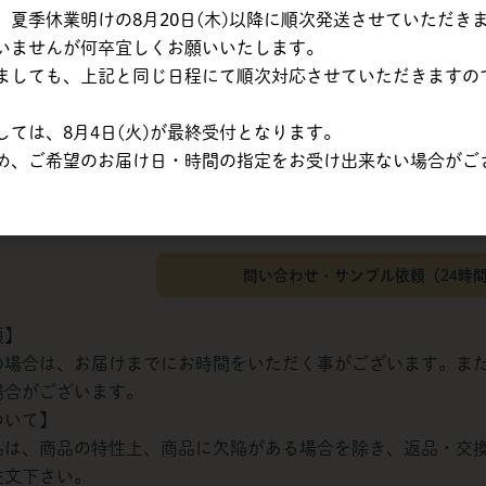
夏季休業明けの8月20日(木)以降に順次発送させていただき
いませんが何卒宜しくお願いいたします。
率対象
ましても、上記と同じ日程にて順次対応させていただきますの
ては、8月4日(火)が最終受付となります。
は目安です。最終的な消費税額は税抜合計額から計算されるため、変動
め、ご希望のお届け日・時間の指定をお受け出来ない場合がご
問い合わせ・サンプル依頼（24時
項】
の場合は、お届けまでにお時間をいただく事がございます。ま
場合がございます。
ついて】
品は、商品の特性上、商品に欠陥がある場合を除き、返品・交
注文下さい。