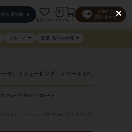
LINEで
新規会員登録
C
問い合わせ
お気に入り
ログイン
カート
l
o
s
e
フルーツ
製菓・製パン材料
コラーデ） | シェービング・ノワール SP-
ったフレーク状のチョコレート
ングのほか、クリームへの練り込みにもおすすめで