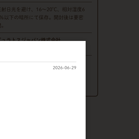
直射日光を避け、16～20℃、相対湿度6
0％以下の暗所にて保存。開封後は要密
閉。
ピュラトスジャパン株式会社
東京都渋谷区神宮前２丁目２番２２号
株式会社 丸冨士
2026-06-29
〒380-0918
長野県長野市アークス8-20
販売価格
注文数
（単価 × 入数）
12,000円
(税込