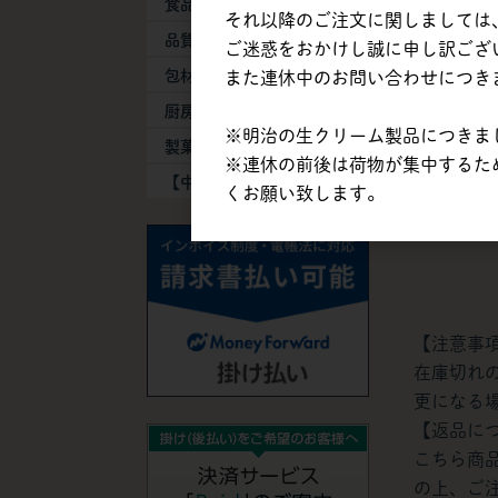
食品添加物
それ以降のご注文に関しましては、
3kg
品質保持剤
ご迷惑をおかけし誠に申し訳ござ
軽減税
包材・容器
また連休中のお問い合わせにつき
厨房器具・消耗品
※明治の生クリーム製品につきまし
※税込価格
製菓製パン機械
※連休の前後は荷物が集中するた
【中古】機械・備品
くお願い致します。
【注意事
在庫切れ
更になる
【返品に
こちら商
の上、ご