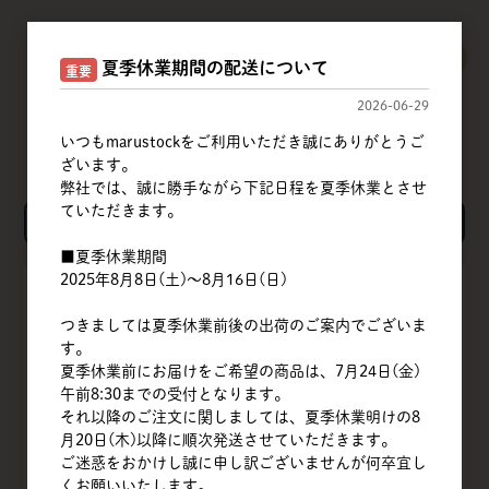
すべてのおすすめ商品を見る
夏季休業期間の配送について
重要
2026-06-29
いつもmarustockをご利用いただき誠にありがとうご
ざいます。
弊社では、誠に勝手ながら下記日程を夏季休業とさせ
ていただきます。
検索
■夏季休業期間
2025年8月8日(土)～8月16日(日)
TOP
つきましては夏季休業前後の出荷のご案内でございま
会社概要
す。
夏季休業前にお届けをご希望の商品は、7月24日(金)
商品一覧
午前8:30までの受付となります。
それ以降のご注文に関しましては、夏季休業明けの8
月20日(木)以降に順次発送させていただきます。
クイックオーダー
ご迷惑をおかけし誠に申し訳ございませんが何卒宜し
くお願いいたします。
よくある質問