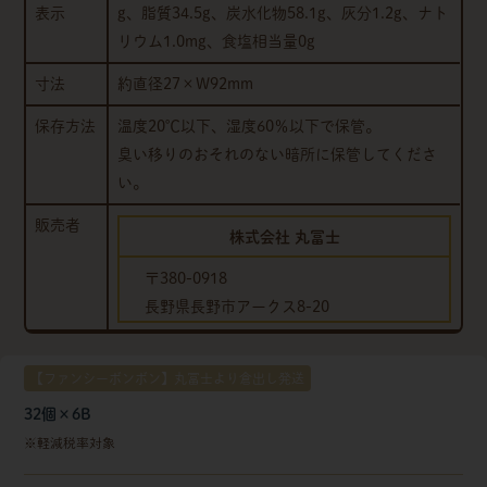
表示
g、脂質34.5g、炭水化物58.1g、灰分1.2g、ナト
リウム1.0mg、食塩相当量0g
寸法
約直径27×W92mm
保存方法
温度20℃以下、湿度60％以下で保管。
臭い移りのおそれのない暗所に保管してくださ
い。
販売者
株式会社 丸冨士
〒380-0918
長野県長野市アークス8-20
【ファンシーボンボン】丸冨士より倉出し発送
32個×6B
軽減税率対象