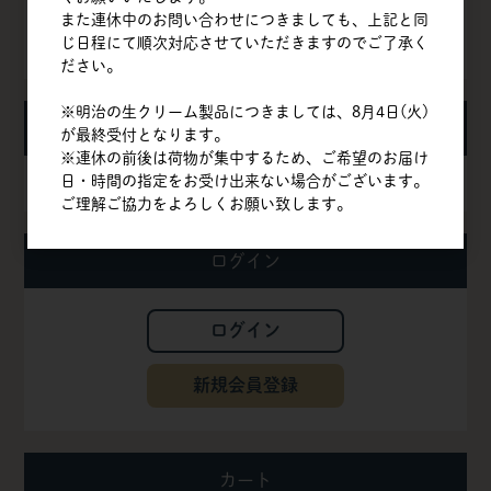
また連休中のお問い合わせにつきましても、上記と同
じ日程にて順次対応させていただきますのでご了承く
お問い合わせ
ださい。
※明治の生クリーム製品につきましては、8月4日(火)
お知らせ
が最終受付となります。
※連休の前後は荷物が集中するため、ご希望のお届け
日・時間の指定をお受け出来ない場合がございます。
夏季休業期間の配送について
ご理解ご協力をよろしくお願い致します。
ログイン
ログイン
新規会員登録
カート