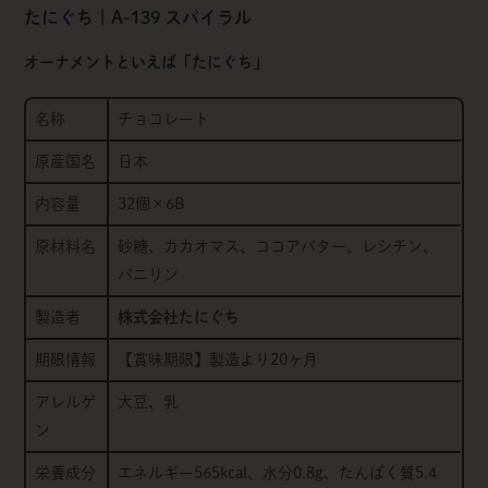
たにぐち | A-139 スパイラル
オーナメントといえば「たにぐち」
名称
チョコレート
原産国名
日本
内容量
32個×6B
原材料名
砂糖、カカオマス、ココアバター、レシチン、
バニリン
製造者
株式会社たにぐち
期限情報
【賞味期限】製造より20ヶ月
アレルゲ
大豆、乳
ン
栄養成分
エネルギー565kcal、水分0.8g、たんぱく質5.4