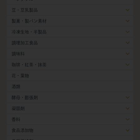
豆・豆乳製品
製菓・製パン素材
冷凍生地・半製品
調理加工食品
調味料
珈琲・紅茶・抹茶
花・葉物
酒類
酵母・膨張剤
凝固剤
香料
食品添加物