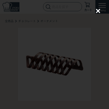
カート
C
l
全商品
チョコレート
オーナメント
o
s
e