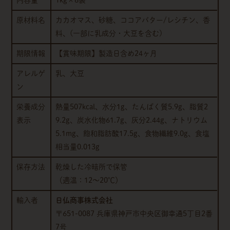
内容量
1kg×6袋
原材料名
カカオマス、砂糖、ココアバター/レシチン、香
料、(一部に乳成分・大豆を含む)
期限情報
【賞味期限】製造日含め24ヶ月
アレルゲ
乳、大豆
ン
栄養成分
熱量507kcal、水分1g、たんぱく質5.9g、脂質2
表示
9.2g、炭水化物61.7g、灰分2.44g、ナトリウム
5.1mg、飽和脂肪酸17.5g、食物繊維9.0g、食塩
相当量0.013g
保存方法
乾燥した冷暗所で保管
（適温：12～20℃）
輸入者
日仏商事株式会社
〒651-0087 兵庫県神戸市中央区御幸通5丁目2番
7号