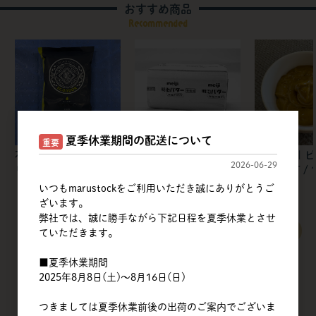
おすすめ商品
Recommended
夏季休業期間の配送について
重要
不二製油 | カカオクオ
明治 | フレッシュバタ
筑波乳業 | 
2026-06-29
リー
ー 食塩不使用【冷蔵】
ペーストT / 1
いつもmarustockをご利用いただき誠にありがとうご
ざいます。
弊社では、誠に勝手ながら下記日程を夏季休業とさせ
すべてのおすすめ商品を見る
ていただきます。
■夏季休業期間
2025年8月8日(土)～8月16日(日)
つきましては夏季休業前後の出荷のご案内でございま