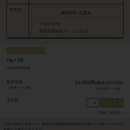
販売者
株式会社 丸冨士
〒380-0918
長野県長野市アークス8-20
【直納】日仏商事より
1kg×6袋
軽減税率対象
販売価格
26,400円
(税込28,512円)
（単価 × 入数）
（
4,400円
×
6
袋
）
注文数
在庫
制限なし
※税込価格は目安です。最終的な消費税額は税抜合計額から計算されるため、
変動する場合があります。