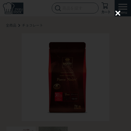
カート
C
l
全商品
チョコレート
o
s
e