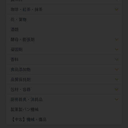
珈琲・紅茶・抹茶
花・葉物
酒類
酵母・膨張剤
凝固剤
香料
食品添加物
品質保持剤
包材・容器
厨房器具・消耗品
製菓製パン機械
【中古】機械・備品