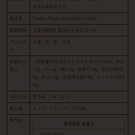
本品は業務用です。
製造者
Quality Foods Southland Limited
期限情報
【賞味期限】製造日を含む12ヶ月
アレルゲ
小麦、卵、乳、大豆
ン
栄養成分
（固形量100g当たり）エネルギー411kcal、水分
表示
17g、たんぱく質6.1g、脂質17.4g、炭水化物57.
5g、灰分2.0g、食塩相当量0.9g、ナトリウム353
mg
保存方法
要冷凍（-18℃以下）
輸入者
トップ・トレーディング(株)
販売者
株式会社 丸冨士