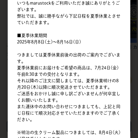
いつもmarustockをご利用いただき誠にありがとうご
ざいます。
弊社では、誠に勝手ながら下記日程を夏季休業とさせ
ていただきます。
■夏季休業期間
2025年8月8日(土)～8月16日(日)
マスターマルティーニ
筑波乳業 | アーモンド
不二製油 | 
ジャパン | ブルネッ
ペーストT（皮無）スタ
リー
つきましては夏季休業前後の出荷のご案内でございま
ラ・クロク ドバイJP
ンドパウチ / 1kg
す。
夏季休業前にお届けをご希望の商品は、7月24日(金)
午前8:30までの受付となります。
すべてのおすすめ商品を見る
それ以降のご注文に関しましては、夏季休業明けの8
月20日(木)以降に順次発送させていただきます。
ご迷惑をおかけし誠に申し訳ございませんが何卒宜し
くお願いいたします。
また連休中のお問い合わせにつきましても、上記と同
じ日程にて順次対応させていただきますのでご了承く
ださい。
検索
※明治の生クリーム製品につきましては、8月4日(火)