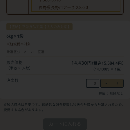
〒380-0918
長野県長野市アークス8-20
【直納】正栄食品工業【法人のみ対応】
6kg×1袋
軽減税率対象
発送区分
メーカー直送
販売価格
14,430円
(税込15,584.4円)
（単価 × 入数）
（
14,430円
×
1
袋
）
注文数
在庫
制限なし
※税込価格は目安です。最終的な消費税額は税抜合計額から計算されるため、
変動する場合があります。
カートに入れる