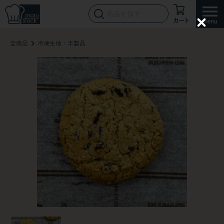
カート
C
l
全商品
冷凍生地・半製品
o
s
e