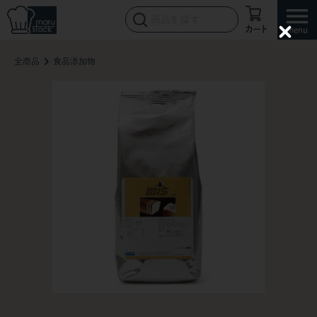
カート
C
l
全商品
食品添加物
o
s
e