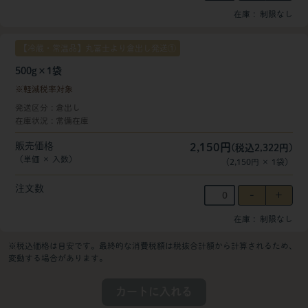
在庫
制限なし
【冷蔵・常温品】丸冨士より倉出し発送①
500g×1袋
軽減税率対象
発送区分
倉出し
在庫状況
常備在庫
販売価格
2,150円
(税込2,322円)
（単価 × 入数）
（
2,150円
×
1
袋
）
注文数
在庫
制限なし
※税込価格は目安です。最終的な消費税額は税抜合計額から計算されるため、
変動する場合があります。
カートに入れる