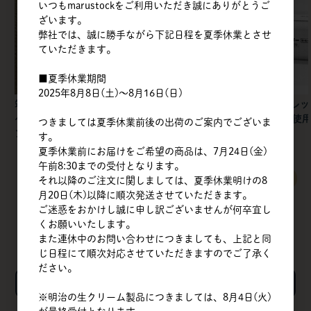
いつもmarustockをご利用いただき誠にありがとうご
ざいます。
弊社では、誠に勝手ながら下記日程を夏季休業とさせ
ていただきます。
■夏季休業期間
2025年8月8日(土)～8月16日(日)
筑波乳業 | アーモンド
不二製油 | カカオクオ
明治 | フレ
ペーストT（皮無）スタ
リー
ー 食塩不使
つきましては夏季休業前後の出荷のご案内でございま
ンドパウチ / 1kg
す。
夏季休業前にお届けをご希望の商品は、7月24日(金)
午前8:30までの受付となります。
すべてのおすすめ商品を見る
それ以降のご注文に関しましては、夏季休業明けの8
月20日(木)以降に順次発送させていただきます。
ご迷惑をおかけし誠に申し訳ございませんが何卒宜し
くお願いいたします。
また連休中のお問い合わせにつきましても、上記と同
じ日程にて順次対応させていただきますのでご了承く
ださい。
検索
※明治の生クリーム製品につきましては、8月4日(火)