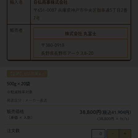
輸入者
日仏商事株式会社
〒651-0087 兵庫県神戸市中央区御幸通5丁目2番
7号
販売者
株式会社 丸冨士
〒380-0918
長野県長野市アークス8-20
【直納】日仏商事より
500g×20袋
軽減税率対象
発送区分
メーカー直送
販売価格
38,800円
(税込41,904円)
（単価 × 入数）
（
38,800円
×
1
c/s
）
注文数