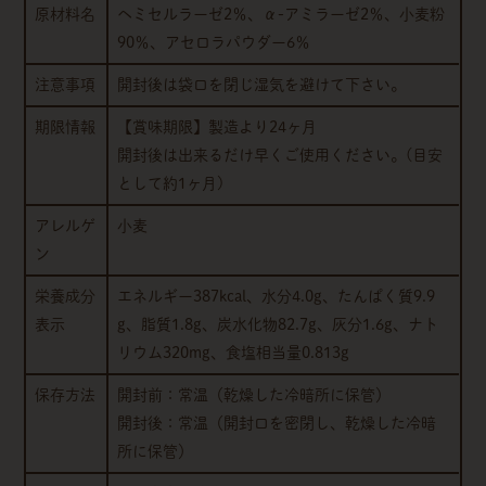
原材料名
ヘミセルラーゼ2％、α-アミラーゼ2％、小麦粉
90％、アセロラパウダー6％
注意事項
開封後は袋口を閉じ湿気を避けて下さい。
期限情報
【賞味期限】製造より24ヶ月
開封後は出来るだけ早くご使用ください。(目安
として約1ヶ月)
アレルゲ
小麦
ン
栄養成分
エネルギー387kcal、水分4.0g、たんぱく質9.9
表示
g、脂質1.8g、炭水化物82.7g、灰分1.6g、ナト
リウム320mg、食塩相当量0.813g
保存方法
開封前：常温（乾燥した冷暗所に保管）
開封後：常温（開封口を密閉し、乾燥した冷暗
所に保管）