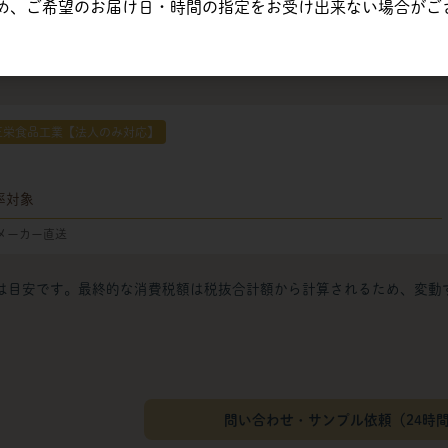
め、ご希望のお届け日・時間の指定をお受け出来ない場合がご
内訳
正栄食品工業【法人のみ対応】
率対象
メーカー直送
は目安です。最終的な消費税額は税抜合計額から計算されるため、変動
問い合わせ・サンプル依頼（24時