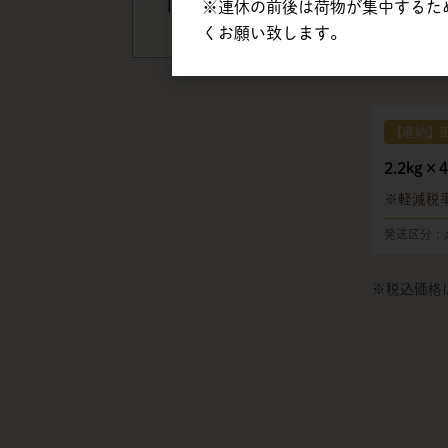
※連休の前後は荷物が集中するた
くお願い致します。
【直納】
2.2kg×4
軽減税
発送区分
※税込価格