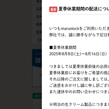
食品添加物
夏季休業期間の配送につ
品質保持剤
重要
包材・容器
厨房器具・消耗品
いつもmarustockをご利用い
製菓製パン機械
弊社では、誠に勝手ながら下記日
【中古】機械・備品
■夏季休業期間
2025年8月8日(土)～8月16日(日)
つきましては夏季休業前後の出荷
夏季休業前にお届けをご希望の商品は
それ以降のご注文に関しましては、
ご迷惑をおかけし誠に申し訳ござ
また連休中のお問い合わせにつき
※明治の生クリーム製品につきまし