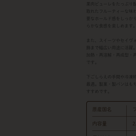
果肉ピューレをたっぷり
取れたフルーティーな味
要なホールド感をしっか
らかな食感を楽しめます
また、スイーツやセイヴ
飾まで幅広い用途に活躍
加熱・再溶解・再成型・
です。
下ごしらえの手間や冷凍
最適。製菓・製パンはも
すすめです。
原産国名
内容量
2