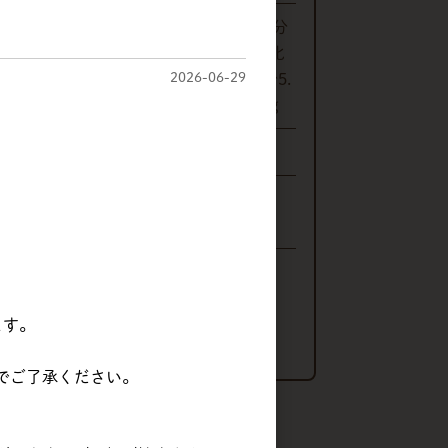
（100g当たり）エネルギー116kcal、水分
65.6g、たんぱく質0.7g、脂質0g、炭水化
2026-06-29
28g、糖質24.6g、食物繊維3.4g、灰分5.
7g、食塩相当量0.12g、ナトリウム48mg
要冷凍（-18℃以下）
正栄食品工業株式会社
〒110-8723東京都台東区秋葉原5-7
株式会社 丸冨士
〒380-0918
ます。
長野県長野市アークス8-20
でご了承ください。