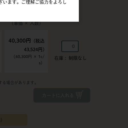
ざいます。ご理解ご協力をよろし
販売価格
注文数
（単価 × 入数）
40,300円
(税込
43,524円)
（
40,300円
×
1
c/
在庫
制限なし
s
）
する場合があります。
カートに入れる
間）