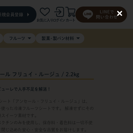
LINEで
新規会員登録
C
問い合わせ
お気に入り
ログイン
カート
l
o
s
e
フルーツ
製菓・製パン材料
ール フリュイ・ルージュ / 2.2kg
ピューレで人手不足を解消！
ーツシート「アンセール・フリュイ・ルージュ」は、
を使った冷凍フルーツシートです。 解凍せずにその
凍スイーツ素材です。
ペクチンのみを使用し、保存料・着色料は一切不使
ま閉じ込めた安心・安全な品質をお届けします。