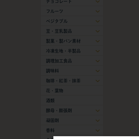
チョコレート
フルーツ
ベジタブル
豆・豆乳製品
製菓・製パン素材
冷凍生地・半製品
調理加工食品
調味料
珈琲・紅茶・抹茶
花・葉物
酒類
酵母・膨張剤
凝固剤
香料