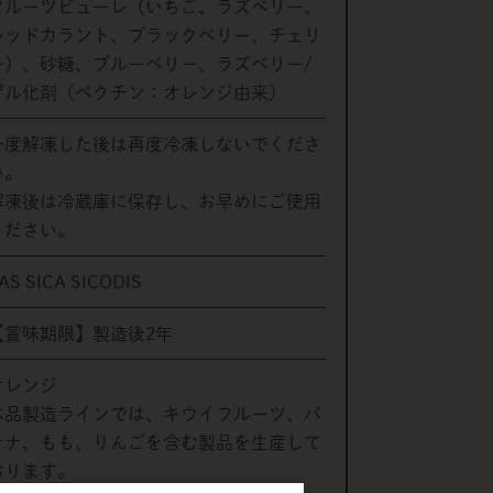
フルーツピューレ（いちご、ラズベリー、
レッドカラント、ブラックベリー、チェリ
ー）、砂糖、ブルーベリー、ラズベリー/
ゲル化剤（ペクチン：オレンジ由来）
一度解凍した後は再度冷凍しないでくださ
い。
解凍後は冷蔵庫に保存し、お早めにご使用
ください。
AS SICA SICODIS
【賞味期限】製造後2年
オレンジ
本品製造ラインでは、キウイフルーツ、バ
ナナ、もも、りんごを含む製品を生産して
おります。