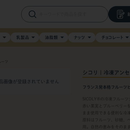
料
乳製品
油脂類
ナッツ
チョコレート
ルーツ
シコリ | 冷凍アンセ
品画像が登録されていません
フランス発本格フルーツ
SICOLY®の冷凍フル
赤い果実とブルーベリー
まま使用できる便利な冷
原料はフルーツ、砂糖、
用。自然の恵みをそのま