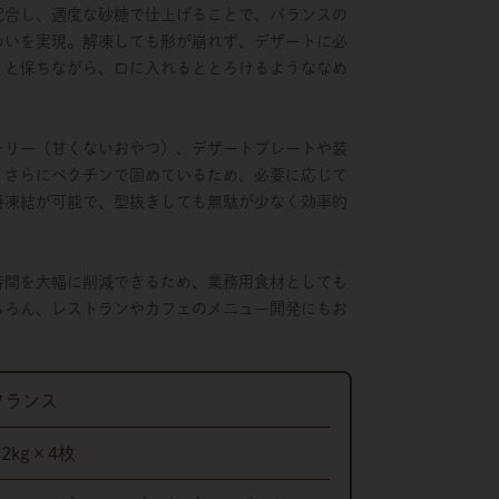
配合し、適度な砂糖で仕上げることで、バランスの
わいを実現。解凍しても形が崩れず、デザートに必
りと保ちながら、口に入れるととろけるようななめ
。
ォリー（甘くないおやつ）、デザートプレートや装
。さらにペクチンで固めているため、必要に応じて
再凍結が可能で、型抜きしても無駄が少なく効率的
時間を大幅に削減できるため、業務用食材としても
ちろん、レストランやカフェのメニュー開発にもお
フランス
.2kg×4枚