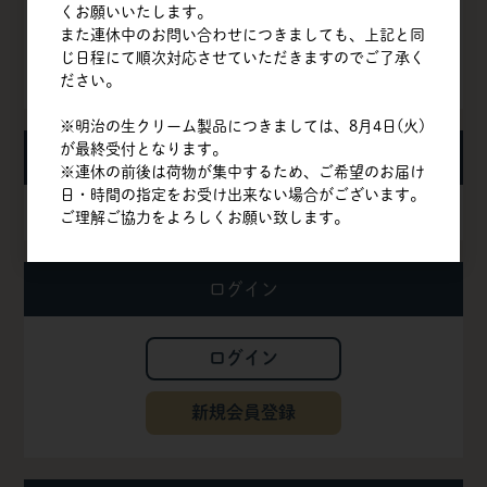
くお願いいたします。
よくある質問
また連休中のお問い合わせにつきましても、上記と同
じ日程にて順次対応させていただきますのでご了承く
お問い合わせ
ださい。
※明治の生クリーム製品につきましては、8月4日(火)
が最終受付となります。
お知らせ
※連休の前後は荷物が集中するため、ご希望のお届け
日・時間の指定をお受け出来ない場合がございます。
夏季休業期間の配送について
ご理解ご協力をよろしくお願い致します。
ログイン
ログイン
新規会員登録