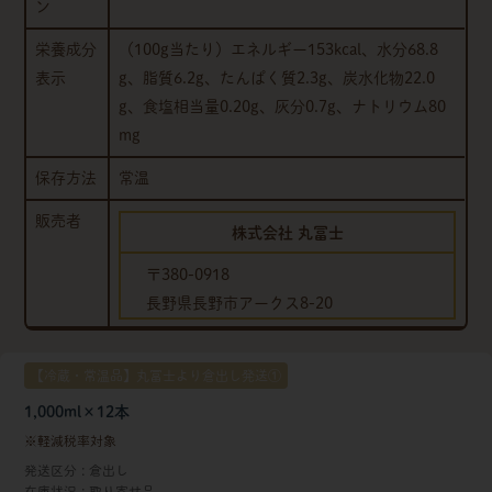
ン
栄養成分
（100g当たり）エネルギー153kcal、水分68.8
表示
g、脂質6.2g、たんぱく質2.3g、炭水化物22.0
g、食塩相当量0.20g、灰分0.7g、ナトリウム80
mg
保存方法
常温
販売者
株式会社 丸冨士
〒380-0918
長野県長野市アークス8-20
【冷蔵・常温品】丸冨士より倉出し発送①
1,000ml×12本
軽減税率対象
発送区分
倉出し
在庫状況
取り寄せ品