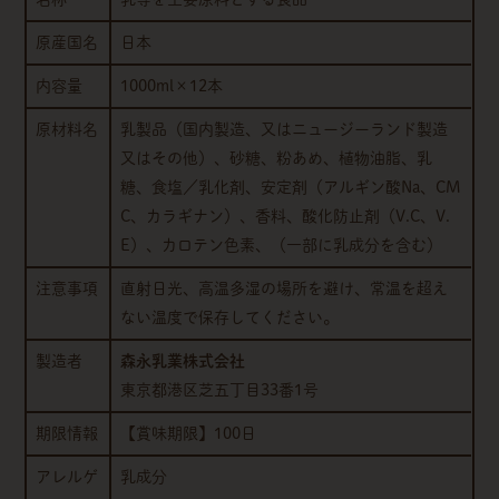
原産国名
日本
内容量
1000ml×12本
原材料名
乳製品（国内製造、又はニュージーランド製造
又はその他）、砂糖、粉あめ、植物油脂、乳
糖、食塩／乳化剤、安定剤（アルギン酸Na、CM
C、カラギナン）、香料、酸化防止剤（V.C、V.
E）、カロテン色素、（一部に乳成分を含む）
注意事項
直射日光、高温多湿の場所を避け、常温を超え
ない温度で保存してください。
製造者
森永乳業株式会社
東京都港区芝五丁目33番1号
期限情報
【賞味期限】100日
アレルゲ
乳成分