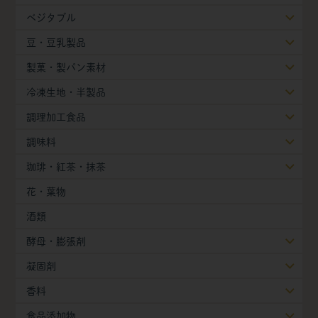
ベジタブル
豆・豆乳製品
製菓・製パン素材
冷凍生地・半製品
調理加工食品
調味料
珈琲・紅茶・抹茶
花・葉物
酒類
酵母・膨張剤
凝固剤
香料
食品添加物