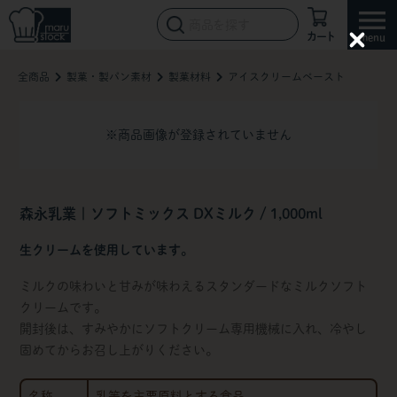
カート
C
l
全商品
製菓・製パン素材
製菓材料
アイスクリームペースト
o
s
e
※商品画像が登録されていません
森永乳業 | ソフトミックス DXミルク / 1,000ml
生クリームを使用しています。
ミルクの味わいと甘みが味わえるスタンダードなミルクソフト
クリームです。
開封後は、すみやかにソフトクリーム専用機械に入れ、冷やし
固めてからお召し上がりください。
名称
乳等を主要原料とする食品