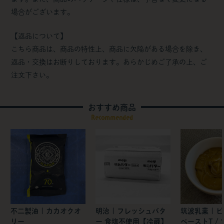
場合がございます。
【返品について】
こちら商品は、商品の特性上、商品に欠陥がある場合を除き、
返品・交換はお断りしております。あらかじめご了承の上、ご
注文下さい。
おすすめ商品
Recommended
不二製油 | カカオクオ
明治 | フレッシュバタ
筑波乳業 | 
リー
ー 食塩不使用【冷蔵】
ペーストT / 1