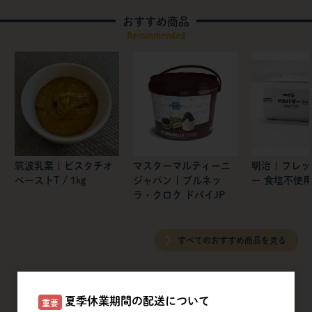
おすすめ商品
Recommended
筑波乳業 | ピスタチオ
マスターマルティーニ
明治 | フレ
ペーストT / 1kg
ジャパン | ブルネッ
ー 食塩不使
ラ・クロク ドバイJP
すべてのおすすめ商品を見る
夏季休業期間の配送について
重要