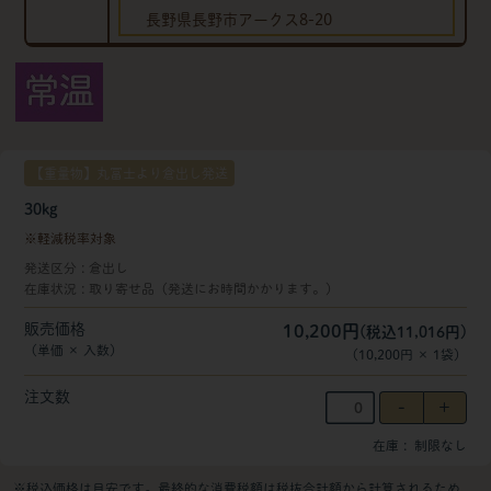
長野県長野市アークス8-20
【重量物】丸冨士より倉出し発送
30kg
軽減税率対象
発送区分
倉出し
在庫状況
取り寄せ品（発送にお時間かかります。）
販売価格
10,200円
(税込11,016円)
（単価 × 入数）
（
10,200円
×
1
袋
）
注文数
在庫
制限なし
※税込価格は目安です。最終的な消費税額は税抜合計額から計算されるため、