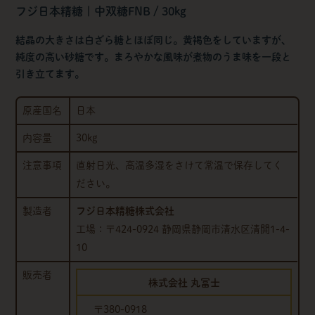
フジ日本精糖 | 中双糖FNB / 30kg
結晶の大きさは白ざら糖とほぼ同じ。黄褐色をしていますが、
純度の高い砂糖です。まろやかな風味が煮物のうま味を一段と
引き立てます。
原産国名
日本
内容量
30kg
注意事項
直射日光、高温多湿をさけて常温で保存してく
ださい。
製造者
フジ日本精糖株式会社
工場：〒424-0924 静岡県静岡市清水区清開1-4-
10
販売者
株式会社 丸冨士
〒380-0918