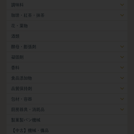
調味料
珈琲・紅茶・抹茶
花・葉物
酒類
酵母・膨張剤
凝固剤
香料
食品添加物
品質保持剤
包材・容器
厨房器具・消耗品
製菓製パン機械
【中古】機械・備品