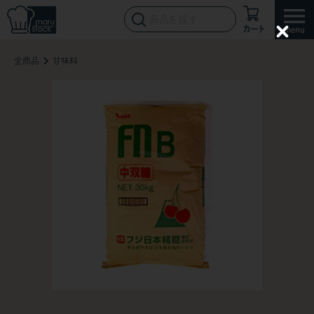
カート
C
l
全商品
甘味料
o
s
e