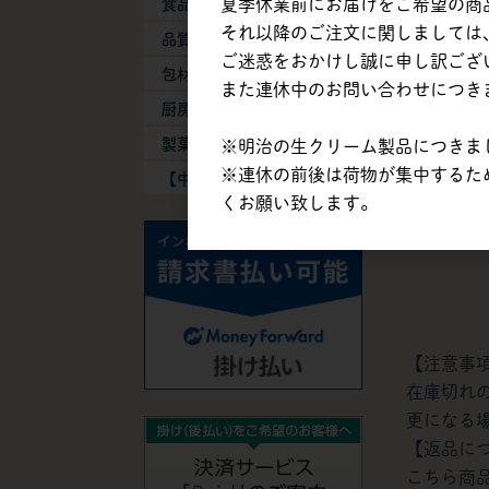
夏季休業前にお届けをご希望の商品は
食品添加物
【直納】
それ以降のご注文に関しましては、
品質保持剤
1kg×6
ご迷惑をおかけし誠に申し訳ござ
包材・容器
軽減税
また連休中のお問い合わせにつき
厨房器具・消耗品
製菓製パン機械
※明治の生クリーム製品につきまし
※税込価格
※連休の前後は荷物が集中するた
【中古】機械・備品
くお願い致します。
【注意事
在庫切れ
更になる
【返品に
こちら商