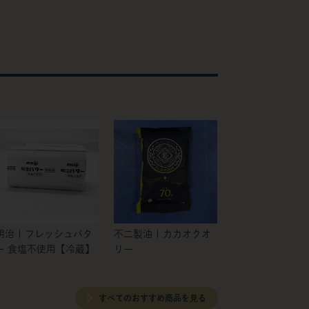
明治 | フレッシュバタ
不二製油 | カカオクオ
ー 食塩不使用【冷蔵】
リー
すべてのおすすめ商品を見る