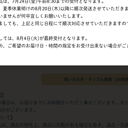
、7月24日(金)午前8:30までの受付となります。
正栄食品工業【法人のみ対応】
夏季休業明けの8月20日(木)以降に順次発送させていただき
いませんが何卒宜しくお願いいたします。
率対象
ましても、上記と同じ日程にて順次対応させていただきますの
ては、8月4日(火)が最終受付となります。
は目安です。最終的な消費税額は税抜合計額から計算されるため、変動
め、ご希望のお届け日・時間の指定をお受け出来ない場合がご
問い合わせ・サンプル依頼（24時
項】
の場合は、お届けまでにお時間をいただく事がございます。ま
場合がございます。
ついて】
品は、商品の特性上、商品に欠陥がある場合を除き、返品・交