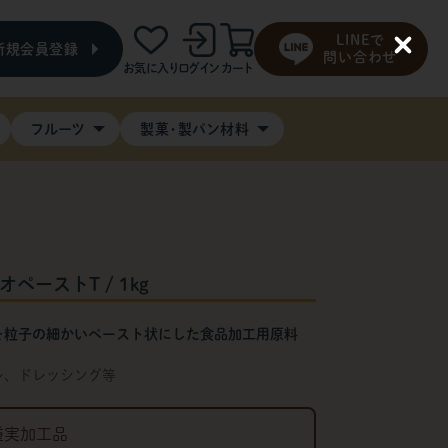
LINEで
新規会員登録
C
問い合わせ
お気に入り
ログイン
カート
l
o
s
e
フルーツ
製菓・製パン材料
ペーストT / 1kg
を粒子の細かいペースト状にした食品加工用原料
レ、ドレッシング等
種実加工品