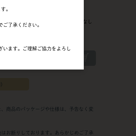
57,000円
(税込
ます。
61,560円)
在庫
制限なし
（
9,500円
×
6
個
）
でご了承ください。
する場合があります。
ざいます。ご理解ご協力をよろし
カートに入れる
間）
た、商品のパッケージや仕様は、予告なく変
換はお断りしております。あらかじめご了承