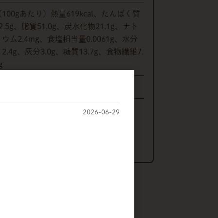
（100gあたり）熱量619kcal、たんぱく質
2.5g、脂質51.0g、炭水化物21.1g、ナト
リウム2.4mg、食塩相当量0.0061g、水分
2.4g、灰分3.0g、糖質13.7g、食物繊維7.
g
要冷蔵（10℃以下）
2026-06-29
株式会社 丸冨士
〒380-0918
長野県長野市アークス8-20
販売価格
注文数
（単価 × 入数）