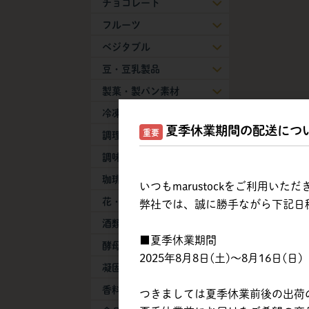
チョコレート
フルーツ
ベジタブル
豆・豆乳製品
製菓・製パン素材
冷凍生地・半製品
夏季休業期間の配送につ
重要
調理加工食品
調味料
珈琲・紅茶・抹茶
いつもmarustockをご利用い
花・葉物
弊社では、誠に勝手ながら下記日
酒類
■夏季休業期間
酵母・膨張剤
2025年8月8日(土)～8月16日(日)
凝固剤
香料
つきましては夏季休業前後の出荷