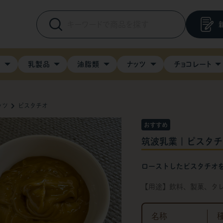
料
乳製品
油脂類
ナッツ
チョコレート
ッツ
ピスタチオ
筑波乳業 | ピスタチオ
ローストしたピスタチオ
【用途】飲料、製菓、タ
名称