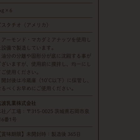
kg×6
ピスタチオ（アメリカ）
・アーモンド・マカダミアナッツを使用し
た設備で製造しています。
・油分の分離や固形分が底に沈殿する事が
ございますが、使用前に撹拌し、均一にし
てご使用ください。
・開封後は冷蔵庫（10℃以下）に保管し、
なるべくお早めにご使用ください。
筑波乳業株式会社
本社／工場：〒315-0025 茨城県石岡市泉
町6番1号
【賞味期限】未開封時：製造後 365日