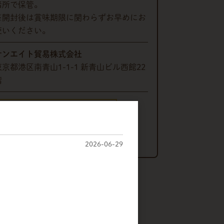
暗所で保管。
※開封後は賞味期限に関わらずお早めにお
使いください。
サンエイト貿易株式会社
東京都港区南青山1-1-1 新青山ビル西館22
階
株式会社 丸冨士
〒380-0918
長野県長野市アークス8-20
2026-06-29
販売価格