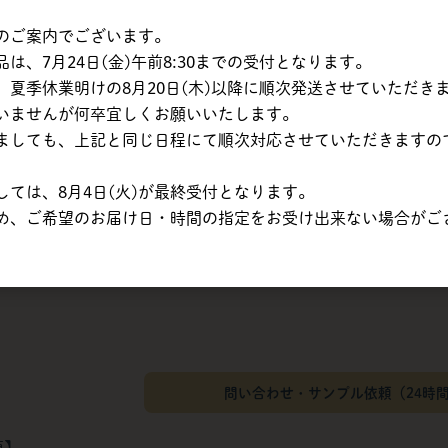
内訳
のご案内でございます。
、7月24日(金)午前8:30までの受付となります。
サンエイト貿易より
夏季休業明けの8月20日(木)以降に順次発送させていただき
いませんが何卒宜しくお願いいたします。
率対象
ましても、上記と同じ日程にて順次対応させていただきますの
51008
メーカー直送
ては、8月4日(火)が最終受付となります。
１週間程掛かります。
め、ご希望のお届け日・時間の指定をお受け出来ない場合がご
は目安です。最終的な消費税額は税抜合計額から計算されるため、変動
問い合わせ・サンプル依頼（24時
項】