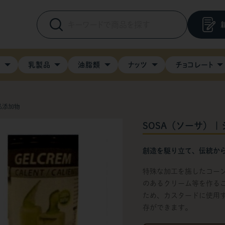
料
乳製品
油脂類
ナッツ
チョコレート
品添加物
SOSA（ソーサ） | 
創造を駆り立て、伝統か
特殊な加工を施したコーン
のあるクリーム等を作る
ため、カスタードに使用
存ができます。