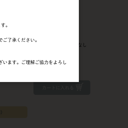
注文数
（単価 × 入数）
ます。
21,900円
(税込
23,652円)
でご了承ください。
在庫
制限なし
（
3,650円
×
6
c/s
）
ざいます。ご理解ご協力をよろし
する場合があります。
カートに入れる
間）