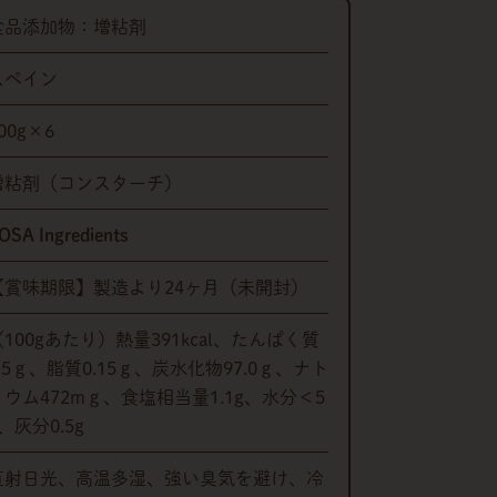
食品添加物：増粘剤
スペイン
00g×6
増粘剤（コンスターチ）
OSA Ingredients
【賞味期限】製造より24ヶ月（未開封）
（100gあたり）熱量391kcal、たんぱく質
0.5ｇ、脂質0.15ｇ、炭水化物97.0ｇ、ナト
リウム472mｇ、食塩相当量1.1g、水分＜5
、灰分0.5g
直射日光、高温多湿、強い臭気を避け、冷