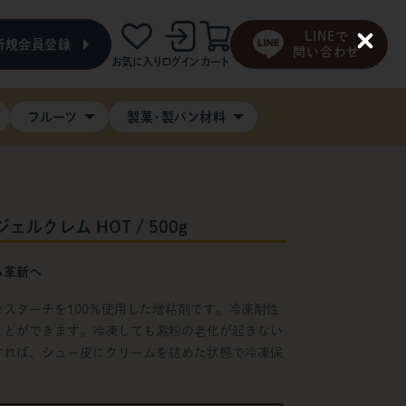
LINEで
新規会員登録
C
問い合わせ
お気に入り
ログイン
カート
l
o
s
e
フルーツ
製菓・製パン材料
ジェルクレム HOT / 500g
ら革新へ
スターチを100％使用した増粘剤です。冷凍耐性
ことができます。冷凍しても澱粉の老化が起きない
すれば、シュー皮にクリームを詰めた状態で冷凍保