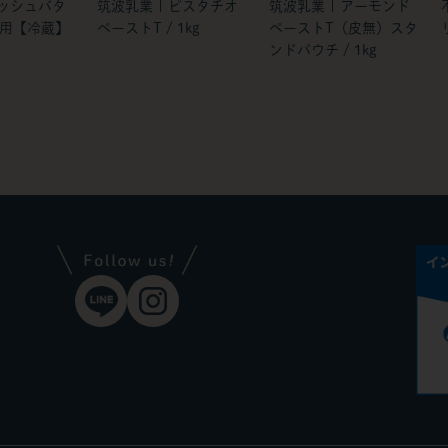
レッシュバタ
筑波乳業 | ピスタチオ
筑波乳業 | アーモンド
使用【冷蔵】
ペーストT / 1kg
ペーストT（皮無）スタ
ンドパウチ / 1kg