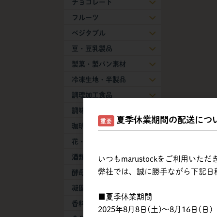
チョコレート
フルーツ
ベジタブル
豆・豆乳製品
製菓・製パン素材
冷凍生地・半製品
調理加工食品
調味料
夏季休業期間の配送につ
重要
珈琲・紅茶・抹茶
花・葉物
酒類
いつもmarustockをご利用い
弊社では、誠に勝手ながら下記日
酵母・膨張剤
凝固剤
■夏季休業期間
香料
2025年8月8日(土)～8月16日(日)