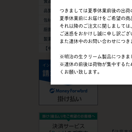
食品添加物
つきましては夏季休業前後の出荷
品質保持剤
夏季休業前にお届けをご希望の商品は
【直納】
包材・容器
それ以降のご注文に関しましては、
厨房器具・消耗品
500g
ご迷惑をおかけし誠に申し訳ござ
製菓製パン機械
軽減税
また連休中のお問い合わせにつき
【中古】機械・備品
商品コード
発送区分
※明治の生クリーム製品につきまし
納期目安
※連休の前後は荷物が集中するた
くお願い致します。
※税込価格
【注意事