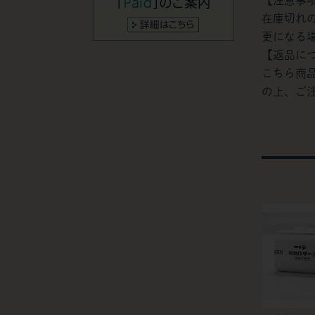
在庫切れ
更になる
【返品に
こちら商
の上、ご