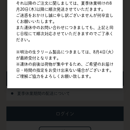
それ以降のご注文に関しましては、夏季休業明けの8
会社概要
月20日(木)以降に順次発送させていただきます。
ご迷惑をおかけし誠に申し訳ございませんが何卒宜し
商品一覧
くお願いいたします。
また連休中のお問い合わせにつきましても、上記と同
クイックオーダー
じ日程にて順次対応させていただきますのでご了承く
ださい。
よくある質問
※明治の生クリーム製品につきましては、8月4日(火)
お問い合わせ
が最終受付となります。
※連休の前後は荷物が集中するため、ご希望のお届け
日・時間の指定をお受け出来ない場合がございます。
ご理解ご協力をよろしくお願い致します。
お知らせ
夏季休業期間の配送について
ログイン