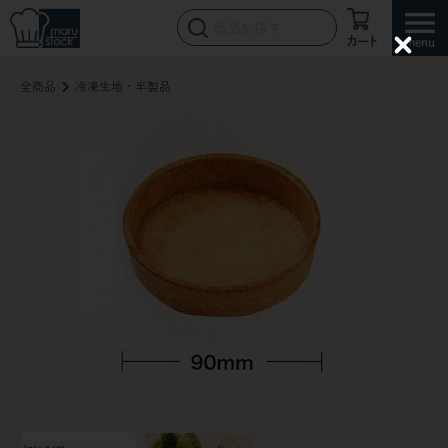
カート
C
l
全商品
冷凍生地・半製品
o
s
e