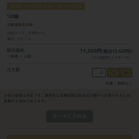
【直納】リボン食品【法人・個人とも可能】
120個
軽減税率対象
JANコード
4.99E+12
単位
1ケース
販売価格
11,500円
(税込12,420円)
（単価 × 入数）
（
11,500円
×
1
ケース
）
注文数
在庫
制限なし
※税込価格は目安です。最終的な消費税額は税抜合計額から計算されるため、
変動する場合があります。
カートに入れる