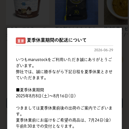
マスターマルティーニ
不二製油 | カカオクオ
筑波乳業 | 
ジャパン | ブルネッ
リー
ペーストT / 1
夏季休業期間の配送について
ラ・クロク ドバイJP
重要
2026-06-29
いつもmarustockをご利用いただき誠にありがとうご
すべてのおすすめ商品を見る
ざいます。
弊社では、誠に勝手ながら下記日程を夏季休業とさせ
ていただきます。
■夏季休業期間
2025年8月8日(土)～8月16日(日)
検索
つきましては夏季休業前後の出荷のご案内でございま
す。
夏季休業前にお届けをご希望の商品は、7月24日(金)
TOP
午前8:30までの受付となります。