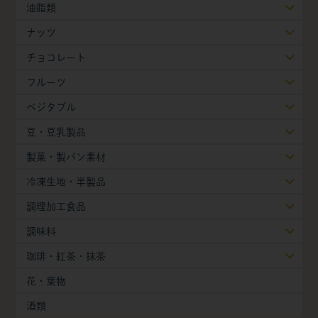
油脂類
ナッツ
チョコレート
フルーツ
ベジタブル
豆・豆乳製品
製菓・製パン素材
冷凍生地・半製品
調理加工食品
調味料
珈琲・紅茶・抹茶
花・葉物
酒類