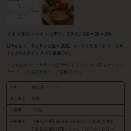
リボン食品 | パイトルテ3号 BO-5 / 3枚×20×2合
甘みがなく、サクサクと軽 い食感。キッシュやセイボ リータル
トなどのおかずタ ルトに最適です。
プリゼ生地パイトルテの丸型3合サイズです。作り置きやレンジ
アップしても食感が残り、大変便利です。
名称
焼成品（パイ）
原産国名
日本
内容量
120個
注意事項
【保存方法】高温多湿を避け、冷暗所で保管。
開封後は賞味期限に関わらずお早めにお使いく