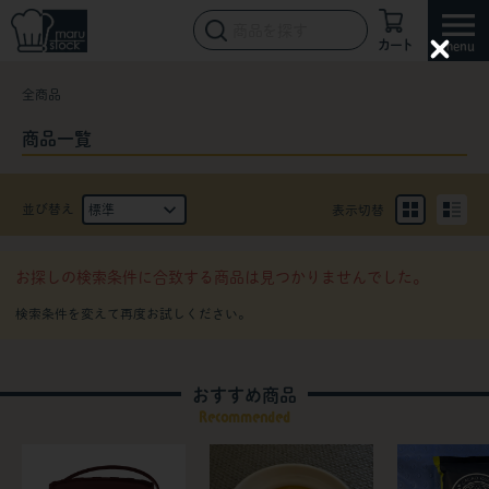
カート
C
l
全商品
o
s
e
商品一覧
並び替え
表示切替
お探しの検索条件に合致する商品は見つかりませんでした。
おすすめ商品
Recommended