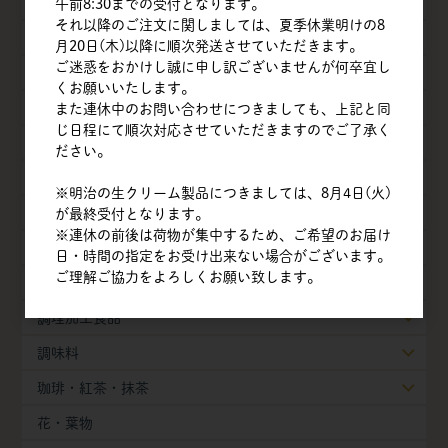
乳製品
午前8:30までの受付となります。
それ以降のご注文に関しましては、夏季休業明けの8
油脂類
月20日(木)以降に順次発送させていただきます。
ご迷惑をおかけし誠に申し訳ございませんが何卒宜し
ナッツ
くお願いいたします。
チョコレート
また連休中のお問い合わせにつきましても、上記と同
じ日程にて順次対応させていただきますのでご了承く
フルーツ
ださい。
ベジタブル
※明治の生クリーム製品につきましては、8月4日(火)
豆・豆乳製品
が最終受付となります。
※連休の前後は荷物が集中するため、ご希望のお届け
製菓・製パン素材
日・時間の指定をお受け出来ない場合がございます。
ご理解ご協力をよろしくお願い致します。
冷凍生地・半製品
調理加工食品
調味料
珈琲・紅茶・抹茶
花・葉物