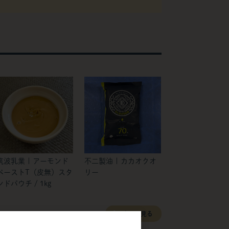
筑波乳業 | アーモンド
不二製油 | カカオクオ
ペーストT（皮無）スタ
リー
ンドパウチ / 1kg
すべて見る