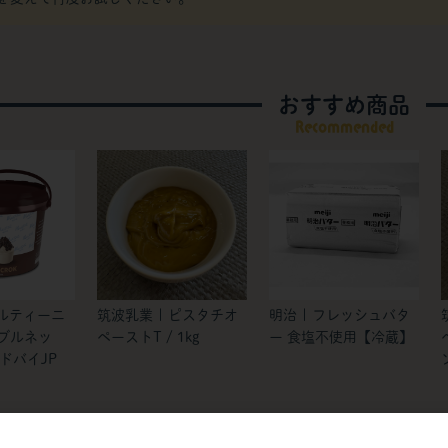
おすすめ商品
Recommended
ルティーニ
筑波乳業 | ピスタチオ
明治 | フレッシュバタ
 ブルネッ
ペーストT / 1kg
ー 食塩不使用【冷蔵】
ドバイJP