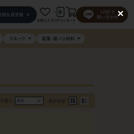
LINEで
新規会員登録
C
問い合わせ
お気に入り
ログイン
カート
l
o
s
e
フルーツ
製菓・製パン材料
び替え
表示切替