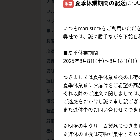
チョコレート
夏季休業期間の配送につ
重要
フルーツ
ベジタブル
いつもmarustockをご利用い
豆・豆乳製品
弊社では、誠に勝手ながら下記日
製菓・製パン素材
冷凍生地・半製品
■夏季休業期間
2025年8月8日(土)～8月16日(日)
調理加工食品
調味料
つきましては夏季休業前後の出荷
珈琲・紅茶・抹茶
夏季休業前にお届けをご希望の商品は
花・葉物
それ以降のご注文に関しましては、
ご迷惑をおかけし誠に申し訳ござ
酒類
また連休中のお問い合わせにつき
酵母・膨張剤
凝固剤
※明治の生クリーム製品につきまし
香料
※連休の前後は荷物が集中するた