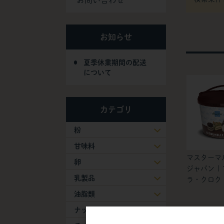
お問い合わせ
お知らせ
夏季休業期間の配送
について
カテゴリ
粉
甘味料
マスターマ
卵
ジャパン |
乳製品
ラ・クロク 
油脂類
ナッツ