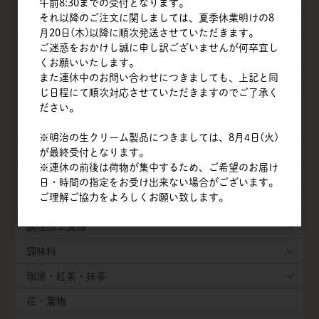
乳製品
午前8:30までの受付となります。
それ以降のご注文に関しましては、夏季休業明けの8
油脂類
月20日(木)以降に順次発送させていただきます。
ご迷惑をおかけし誠に申し訳ございませんが何卒宜し
ナッツ
くお願いいたします。
チョコレート
また連休中のお問い合わせにつきましても、上記と同
じ日程にて順次対応させていただきますのでご了承く
フルーツ
ださい。
ベジタブル
※明治の生クリーム製品につきましては、8月4日(火)
豆・豆乳製品
が最終受付となります。
※連休の前後は荷物が集中するため、ご希望のお届け
製菓・製パン素材
日・時間の指定をお受け出来ない場合がございます。
ご理解ご協力をよろしくお願い致します。
冷凍生地・半製品
調理加工食品
調味料
珈琲・紅茶・抹茶
花・葉物