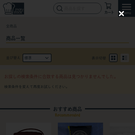
カート
C
l
全商品
o
s
e
商品一覧
並び替え
表示切替
お探しの検索条件に合致する商品は見つかりませんでした。
おすすめ商品
Recommended