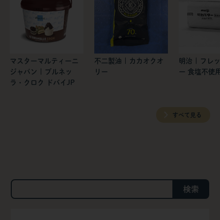
マスターマルティーニ
不二製油 | カカオクオ
明治 | フレ
ジャパン | ブルネッ
リー
ー 食塩不使
ラ・クロク ドバイJP
すべて見る
検索